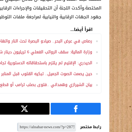
المختصة.وأكدت اللجنة أن التحقيقات والإجراءات الرق
جهود الجهات الرقابية والنيابية لمراجعة ملفات الت
اقرأ أيضا...
رصاص في عرض البحر.. صيادو البصرة تحت النار واته
وزارة المالية: سقف الرواتب الفعلي 6 تريليون دينار شهرياً وجميعها مؤمنة
الحيدري: الإقليم لم يلتزم باستحقاقاته الدستورية تجاه
حين يصمت الصوت الجميل.. تبكيه القلوب قبل المنابر
بيان الشيرازي وهمداني ..فتوى بصلب ترامب أو قطع ا
رابط مختصر