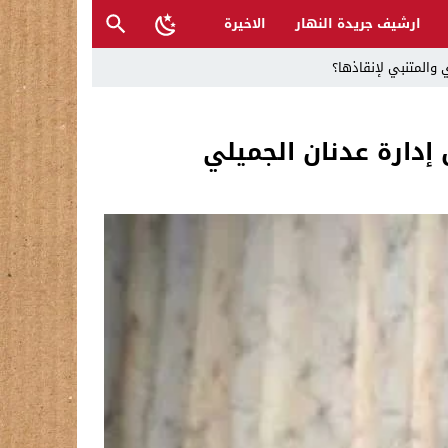
ارشيف جريدة النهار
الاخيرة
 والمتنبي لإنقاذها؟
ح القصب… | د.عزيزجبر الساعدي