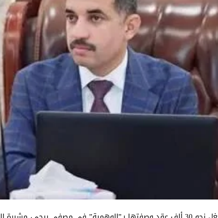
كشفت لجنة النفط والغاز النيابية أن عدنان الجميلي شغل نحو 30 ألف عقد وصفتها بـ”الوهم