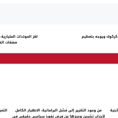
كركوك ويوجه بتعظيم
لغز المولدات المليارية
صفقات الفس
بنية
من وعود التغيير إلى فشل البرلمانية: الانهيار الكامل
التمي
لأحزاب تشرين وعجزها عن فرض نفوذ سياسي حقيقي في