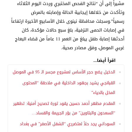
مشيراً إلى أن “نتائج الفحص المختبري وردت اليوم الثلاثاء
وتأكدت من خلالها إيجابية الحالة وإصابته بالمرض
رسمياً”.وسجلت محافظة نينوى خلال الأسابيع الأخيرة ارتفاعاً
في إصابات الحمى النزفية، بلغ سبع حالات مؤكدة، كان
أحدثها إصابة طفل يبلغ من العمر 11 عاماً من قضاء البعاج
غربي الموصل، وفق مصادر صحية.
اقرأ أيضا...
الدخيل يضع حجر الأساس لمشروع مجسر الـ 95 في الموصل
القبانجي يشيد بجهود الداخلية في ملاحقة “المحتوى
المخل بالحياء”
المقدم مظهر أحمد حسين يقود ثورة تصحيح أمنية: تطهير
“السعدون والبتاوين” من بؤر الجريمة والفساد…
السوداني يجد حلاً لمتضرري “الشفل الأصفر” في بغداد