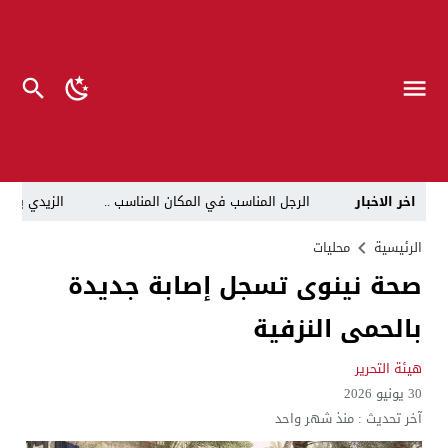
اخر الاخبار
الرجل المناسب في المكان المناسب ..
الزيدي يكلّ
قراءة نقدية في مرثية الوصل للكاتب عباس الزركاني….. د
الرئيسية
محليات
صحة نينوى تسجل إصابة جديدة
تحت عنوان “أقلام للمأجورين وسقوط في فخ الإفلاس الإع
بالحمى النزفية
في لقاء يجمع صانع المحتوى العراقي علي عادل مع الدبلوماسي الأمريكي السابق جوي هود (Joey Hood)، السفير الأمريكي السابق لدى تونس،
العراق: لا تهديد على الحدود مع سوريا وتحركات القوات ا
هيئة التحرير
30 يونيو 2026
بينهم ضابطان.. توقيف أربعة منتسبين بشرطة النجف بت
آخر تحديث :
منذ شهر واحد
نفوق جماعي”.. تحذير من كارثة بيئية تهدد أهوار الجنوب