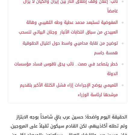
نائب: إعلان وقف إطلاق النار بين إيران والكيان لا يزال
غامضاً
المفوضية تستبعد محمد عطية وطه اللهيبي وهالة
العبيدي من سباق انتخابات الأنبار وجنان البياتي تنسحب
توضيح من نقابة محاميي واسط حول اغتيال الحقوقية
همسة جاسم
خطر يتصاعد في صمت.. نائب يدق ناقوس فساد مؤسسات
الدولة
التميمي يوضح الإجراءات إزاء فشل الكتلة الأكبر بتقديم
مرشحها لرئاسة الوزراء
​الحقيقة اليوم واضحة؛ حسين عرب باقٍ شامخاً بوجه الابتزاز
ولم تطله أكاذيبهم، لكن القادم سيكون ثقيلاً على المروجين.
فإن حسين عرب والقضاء العراقي سيكونون بالمرصاد لكل من