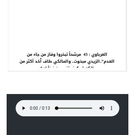
العرباوي : 45 مرشحاً تبخروا وفاز من جاء من
العدم”..الزيدي مبخوت.. والمالكي طاف أُحُد أكثر من
الكعبة: كيف تنصبون فخاً له؟