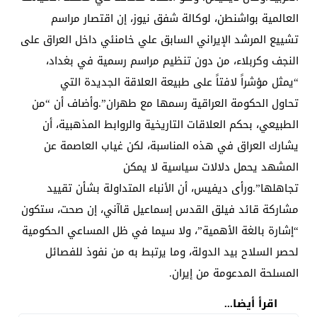
العالمية بواشنطن، لوكالة شفق نيوز، إن اقتصار مراسم
تشييع المرشد الإيراني السابق علي خامنئي داخل العراق على
النجف وكربلاء، من دون تنظيم مراسم رسمية في بغداد،
“يمثل مؤشراً لافتاً على طبيعة العلاقة الجديدة التي
تحاول الحكومة العراقية رسمها مع طهران”.وأضاف أن “من
الطبيعي، بحكم العلاقات التاريخية والروابط المذهبية، أن
يشارك العراق في هذه المناسبة، لكن غياب العاصمة عن
المشهد يحمل دلالات سياسية لا يمكن
تجاهلها”.ورأى ديفيس، أن الأنباء المتداولة بشأن تقييد
مشاركة قائد فيلق القدس إسماعيل قاآني، إن صحت، ستكون
“إشارة بالغة الأهمية”، ولا سيما في ظل المساعي الحكومية
لحصر السلاح بيد الدولة، وما يرتبط به من نفوذ للفصائل
المسلحة المدعومة من إيران.
اقرأ أيضا...