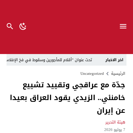
اخر الاخبار
تحت عنوان “أقلام للمأجورين وسقوط في فخ الإفلاس الإع
في لقاء يجمع صانع المحتوى العراقي علي عادل مع الدبلوماسي الأمريكي السابق جوي هود (Joey Hood)، السفير الأمريكي السابق لدى تونس،
الرئيسية
Uncategorized
حِدّة مع عراقجي وتقييد تشييع
العراق: لا تهديد على الحدود مع سوريا وتحركات القوات ا
خامنئي.. الزيدي يقود العراق بعيدا
بينهم ضابطان.. توقيف أربعة منتسبين بشرطة النجف بت
نفوق جماعي”.. تحذير من كارثة بيئية تهدد أهوار الجنوب
عن إيران
الإطاحة بمتهم وفق المادة 4 إرهاب بعد استدراجه من خارج العراق
هيئة التحرير
7 يوليو 2026