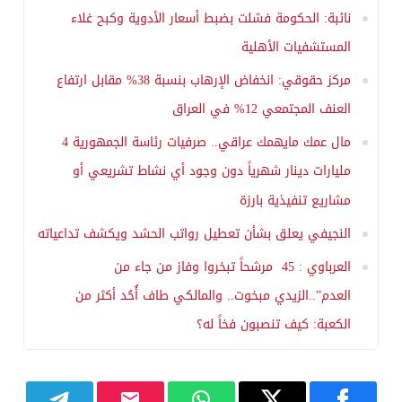
نائبة: الحكومة فشلت بضبط أسعار الأدوية وكبح غلاء
المستشفيات الأهلية
مركز حقوقي: انخفاض الإرهاب بنسبة 38% مقابل ارتفاع
العنف المجتمعي 12% في العراق
مال عمك مايهمك عراقي.. صرفيات رئاسة الجمهورية 4
مليارات دينار شهرياً دون وجود أي نشاط تشريعي أو
مشاريع تنفيذية بارزة
النجيفي يعلق بشأن تعطيل رواتب الحشد ويكشف تداعياته
العرباوي : 45 مرشحاً تبخروا وفاز من جاء من
العدم”..الزيدي مبخوت.. والمالكي طاف أُحُد أكثر من
الكعبة: كيف تنصبون فخاً له؟