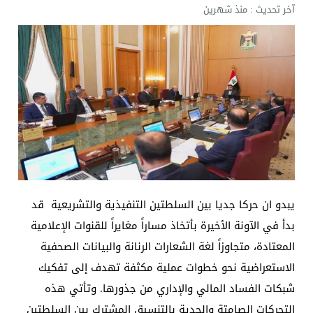
آخر تحديث :
منذ شهرين
الإعلام والاتصالات تتوعد بإجراءات قانونية: لا وكيل رسم
يبدو ان حركا جديا بين السلطتين التنفيذية والتشريعية قد
بدأ في الآونة الأخيرة بأتخاذ مساراً مغايراً للقنوات الإعلامية
المعتادة، متجاوزاً لغة الشعارات الرنانة والبيانات الصحفية
الاستعراضية نحو خطوات عملية مكثفة تهدف إلى تفكيك
شبكات الفساد المالي والإداري من جذورها. وتأتي هذه
التحركات الصامتة والجدية بالتنسيق المشترك بين السلطتين