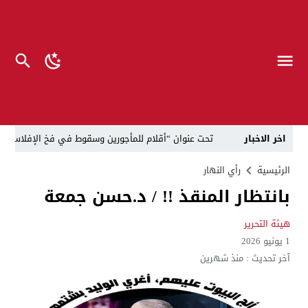
اخر الاخبار
تحت عنوان “أقلام للمأجورين وسقوط في فخ الإفلاس الإع
في لقاء يجمع صانع المحتوى العراقي علي عادل مع الدبلوماسي الأمريكي السابق جوي هود (Joey Hood)، السفير الأمريكي السابق لدى تونس،
الرئيسية
رأي النهار
بانتظار المنقذ !! / د.حسن جمعة
العراق: لا تهديد على الحدود مع سوريا وتحركات القوات ا
بينهم ضابطان.. توقيف أربعة منتسبين بشرطة النجف بت
هيئة التحرير
1 يونيو 2026
نفوق جماعي”.. تحذير من كارثة بيئية تهدد أهوار الجنوب
آخر تحديث :
منذ شهرين
الإطاحة بمتهم وفق المادة 4 إرهاب بعد استدراجه من خارج العراق