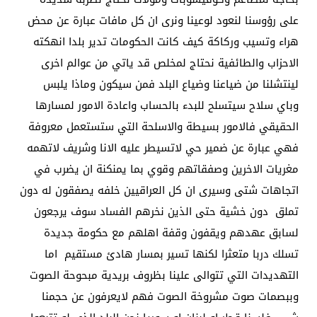
على رؤوسنا لنعود لوعينا ونرى ان كل مافات عبارة عن محض
هراء وتسيب وركاكة كيف كانت الحكومات تدير بلدا انهكته
الاحزاب والطائفية نحتاج لمخلص قد ياتي من عوالم اخرى
لينتشلنا من ضياعنا وضياع البلد فمن سيكون وماذا يلبس
وباي سلاح سيتسلح للبدء بالحساب واعادة الامور لمسارها
الحقيقي فالامور بسيطة والاسلحة التي ستستعمل معروفة
فهي عبارة عن ضمير حي لاتسيطر عليه الانا وشريف لاتهمه
مغريات الاخرين وصفقاتهم وقوي بما يمنكنة ان يضرب في
اتجاهات شتى وسيرى ان كل العراقيين خلفه يصفقون له دون
تملق دون خشية حتى الذين نخرهم الفساد سوف يرجعون
لسابق عهدهم ويقفون وقفة اهلهم مع حكومة جديدة
تسلك دربا متعثرا لكنها تسير بمسار هادئ مستقيم اما
التهديدات التي تتوالى علينا بظروف بريدية مبحوحة الصوت
وببصمات صوت مشروخة الصوت فهم لايعرفون عن حجمنا