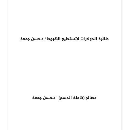
طائرة الدولارات لاتستطيع الهبوط / د.حسن جمعة
مصالح (كاملة الدسم) | د.حسن جمعة