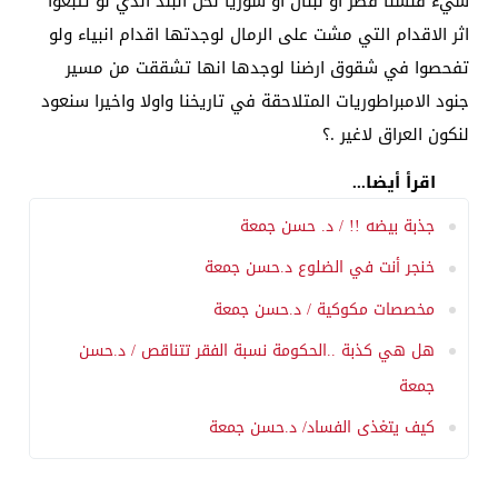
شيء فلسنا قطر او لبنان او سوريا نحن البلد الذي لو تتبعوا
اثر الاقدام التي مشت على الرمال لوجدتها اقدام انبياء ولو
تفحصوا في شقوق ارضنا لوجدها انها تشققت من مسير
جنود الامبراطوريات المتلاحقة في تاريخنا واولا واخيرا سنعود
لنكون العراق لاغير .؟
اقرأ أيضا...
جذبة بيضه !! / د. حسن جمعة
خنجر أنت في الضلوع د.حسن جمعة
مخصصات مكوكية / د.حسن جمعة
هل هي كذبة ..الحكومة نسبة الفقر تتناقص / د.حسن
جمعة
كيف يتغذى الفساد/ د.حسن جمعة