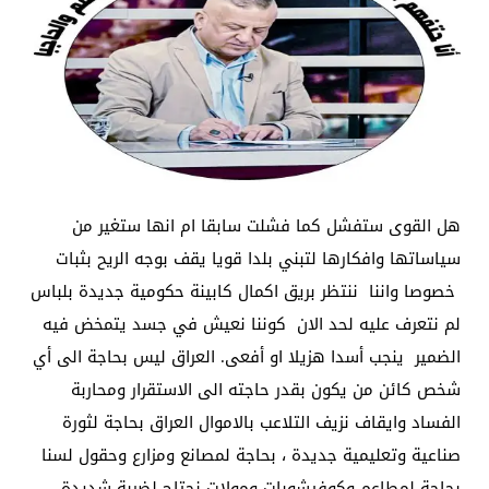
هل القوى ستفشل كما فشلت سابقا ام انها ستغير من
سياساتها وافكارها لتبني بلدا قويا يقف بوجه الريح بثبات
خصوصا واننا ننتظر بريق اكمال كابينة حكومية جديدة بلباس
لم نتعرف عليه لحد الان كوننا نعيش في جسد يتمخض فيه
الضمير ينجب أسدا هزيلا او أفعى. العراق ليس بحاجة الى أي
شخص كائن من يكون بقدر حاجته الى الاستقرار ومحاربة
الفساد وايقاف نزيف التلاعب بالاموال العراق بحاجة لثورة
صناعية وتعليمية جديدة ، بحاجة لمصانع ومزارع وحقول لسنا
بحاجة لمطاعم وكوفيشوبات ومولات نحتاج لضربة شديدة