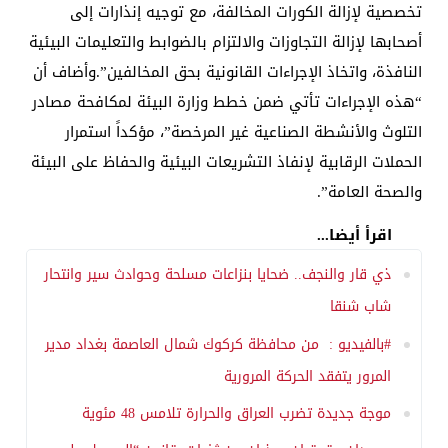
تخصصية لإزالة الكورات المخالفة، مع توجيه إنذارات إلى
أصحابها لإزالة التجاوزات والالتزام بالضوابط والتعليمات البيئية
النافذة، واتخاذ الإجراءات القانونية بحق المخالفين”.وأضاف أن
“هذه الإجراءات تأتي ضمن خطط وزارة البيئة لمكافحة مصادر
التلوث والأنشطة الصناعية غير المرخصة”، مؤكداً استمرار
الحملات الرقابية لإنفاذ التشريعات البيئية والحفاظ على البيئة
والصحة العامة”.
اقرأ أيضا...
ذي قار والنجف.. ضحايا بنزاعات مسلحة وحوادث سير وانتحار
شاب شنقا
#بالفيديو : من محافظة كركوك شمال العاصمة بغداد مدير
المرور يتفقد الحركة المرورية
موجة جديدة تضرب العراق والحرارة تلامس 48 مئوية