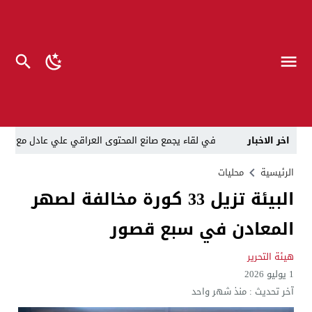
اخر الاخبار
في لقاء يجمع صانع المحتوى العراقي علي عادل مع الدبلوماسي الأمريكي السابق جوي هود (Joey Hood)، السفير الأمريكي السابق لدى تونس،
العراق: لا تهديد على الحدود مع سوريا وتحركات القوات ا
الرئيسية
محليات
البيئة تزيل 33 كورة مخالفة لصهر
بينهم ضابطان.. توقيف أربعة منتسبين بشرطة النجف بت
المعادن في سبع قصور
نفوق جماعي”.. تحذير من كارثة بيئية تهدد أهوار الجنوب
الإطاحة بمتهم وفق المادة 4 إرهاب بعد استدراجه من خارج العراق
هيئة التحرير
1 يوليو 2026
لن ننتظر الموازنات.. وزير الصحة يمنح أولوية العقود للشر
آخر تحديث :
منذ شهر واحد
العلاج بعد المرض مكلف”..رئيس الوزراء لديوان الرقابة المال