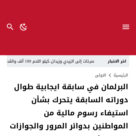
اخر الاخبار
صرخات إلى الزيدي وزيدان..كيلو اللحم 100 ألف والقداحة 5 آلاف في سجون العراق.. تظاهرة العوائل وسط بغداد
الناطق العسكري لا يزعل من أبو فدك.. اللواء النعمان: 
الرئيسية
الاولى
البرلمان في سابقة ايجابية طوال
“لحين تسمية وزرائها”..الزيدي يوجه وكلاء الوزارات الشا
دوراته السابقة يتحرك بشأن
مسيّرات إيرانية تستهدف مقرات حزب معارض كردي قرب ا
القضاء يطيح بموظفين ومعقبين في بلدية الناصرية بحوزت
استيفاء رسوم مالية من
الإعلام والاتصالات تتوعد بإجراءات قانونية: لا وكيل رسم
المواطنين بدوائر المرور والجوازات
ذي قار.. انطلاق عملية لاعتقال أكثر من 20 شخصاً في البلدية والتسجيل العقاري