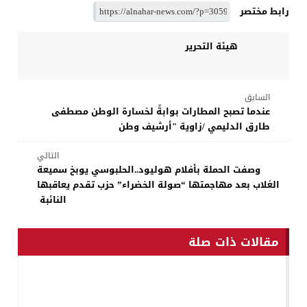
رابط مختصر
هيئة التحرير
السابق
عندما تصبح المطارات بوابةً لخسارة الوطن مصطفى
طارق الدليمي /زاوية "أرشيف وطن
التالي
وصفت الحملة بأفلام هوليود..الحلبوسي يوبخ سميعة
الغلاب بعد مهاجمتها “صولة الخضراء” حزب تقدم يعاقبها
النائبة
مقالات ذات صلة