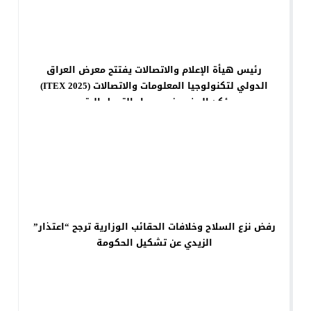
رئيس هيأة الإعلام والاتصالات يفتتح معرض العراق
الدولي لتكنولوجيا المعلومات والاتصالات (ITEX 2025)
ويؤكد المضي في مسار التحول الرقمي
رفض نزع السلاح وخلافات الحقائب الوزارية ترجح “اعتذار”
الزيدي عن تشكيل الحكومة