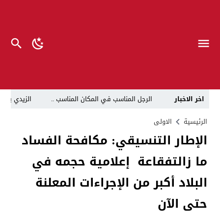
اخر الاخبار
الرجل المناسب في المكان المناسب ..
الزيدي يكلّ
قراءة نقدية في مرثية الوصل للكاتب عباس الزركاني….. د
الرئيسية
الاولى
الإطار التنسيقي: مكافحة الفساد
تحت عنوان “أقلام للمأجورين وسقوط في فخ الإفلاس الإع
ما زالتفقاعة إعلامية حجمه في
في لقاء يجمع صانع المحتوى العراقي علي عادل مع الدبلوماسي الأمريكي السابق جوي هود (Joey Hood)، السفير الأمريكي السابق لدى تونس،
العراق: لا تهديد على الحدود مع سوريا وتحركات القوات ا
البلاد أكبر من الإجراءات المعلنة
بينهم ضابطان.. توقيف أربعة منتسبين بشرطة النجف بت
حتى الآن
نفوق جماعي”.. تحذير من كارثة بيئية تهدد أهوار الجنوب