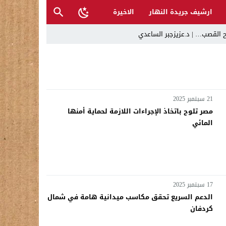
ارشيف جريدة النهار
الاخيرة
ح القصب… | د.عزيزجبر الساعدي
ل تغرق قرى شمال نينوى والأهالي يستغيثون
21 سبتمبر 2025
مصر تلوح باتخاذ الإجراءات اللازمة لحماية أمنها
 تراكم أخطاء الإدارة والفساد
المائي
حية وتدعو إلى تحري الدقة
17 سبتمبر 2025
الدعم السريع تحقق مكاسب ميدانية هامة في شمال
كردفان