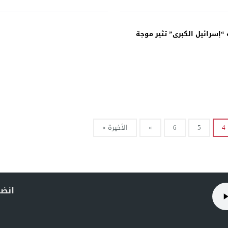
 “إسرائيل الكبرى” تثير موجة
4
5
6
»
الأخيرة »
انضم