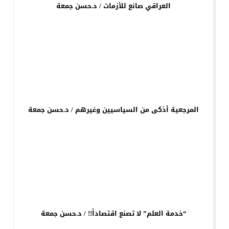
العراقي صانع للأزمات / د.حسن جمعة
المرجعية أذكى من السياسيين وغيرهم / د.حسن جمعة
“خدمة العلم” لا تصنع اقتصاداً!! / د.حسن جمعة