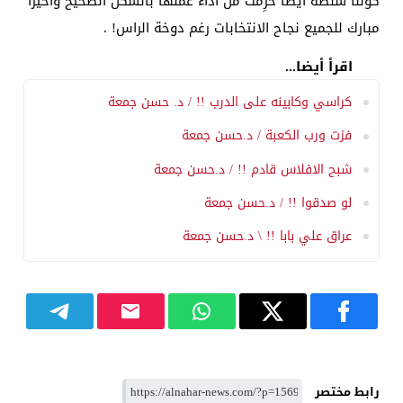
كوننا سلطة ايضا حُرِمت من اداء عملها بالشكل الصحيح واخيرا
مبارك للجميع نجاح الانتخابات رغم دوخة الراس! .
اقرأ أيضا...
كراسي وكابينه على الدرب !! / د. حسن جمعة
فزت ورب الكعبة / د.حسن جمعة
شبح الافلاس قادم !! / د.حسن جمعة
لو صدقوا !! / د.حسن جمعة
عراق علي بابا !! \ د.حسن جمعة
رابط مختصر