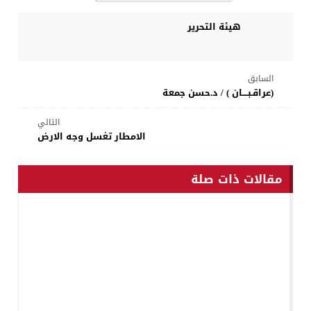
هيئة التحرير
السابق
(عراقـبــــان ) / د.حسن جمعة
التالي
الامطار تغسل وجه الارض
مقالات ذات صلة