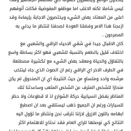
ليس شاملا لكنه الاغلب اما موظفو المفوضية فكانت أنوفهم
اعلى من المعتاد بعض الشيء ويختصرون الاجابة بإيماءة وقد
ازعجنا هذا الامر وفضلنا العودة لصحفنا لننتظر ما يدلي به
المصرحون .
كان الاقبال جيدا في شقي الاحياء الراقي والشعبي مع
اختلاف قليل بالطعم بالنسبة للشعبي فهو اكثر بساطة واسع
بالتفاؤل والحياة ومعقد بعض الشيء مع تكشيرة مصطنعة
في الطرف الاخر اي الراقي رغم ان الصوت الذي جاء لينتخب
مرشحه واحد ومتساوٍ من حيث النتيجة اي ان الصندوق لم يكن
منحازا للشخص المترف عن الشخص المتعب وساعدتنا تلك
المناظر بفضل انسيابية حركة الشوارع اذ لا قطوعات ولا حظر
للسيارات ورغم ان الجميع ذهب ليستلقي بعد ان اصطبغ
ابهامه باللون الازرق لازلنا نترقب نحن وننتظر ما تؤول اليه
النتائج كي نوصلها للراي العام فقد نحتاج للاهتمام اكثر