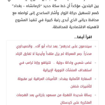
بين البلدين، مؤكداً أن خط سكة حديد “كرمانشاه – بغداد”
صُمم لتسهيل حركة الزوار. وأشار الساعدي إلى تواصله مع
محافظ ديالى الذي أبدى رغبة كبيرة في تنفيذ المشروع
لأهميته الاقتصادية للمحافظة.
اقرأ أيضا...
سيندمون على غدرهم”..بعد نداء أبو آلاء.. والحميداوي
محذراً: جمر المعركة لم يزل متقداً وأيدينا لا تفارق الزناد
غضب شعبي وادانة دولية .. نتنياهو ورّط ترامب في
استهداف المنشآت النووية الإيرانية
السفارة الألمانية ببغداد: التأمينات العراقية غير مقبولة
لتأشيرات شنغن
رسالة شديدة اللهجة من مسعود بارزاني بعد الهجمات
المتكررة على كردستان