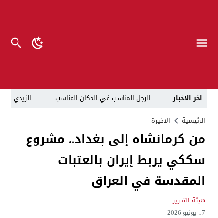
اخر الاخبار
الرجل المناسب في المكان المناسب ..
الزيدي يكلّ
قراءة نقدية في مرثية الوصل للكاتب عباس الزركاني….. د
الرئيسية
الاخيرة
من كرمانشاه إلى بغداد.. مشروع
تحت عنوان “أقلام للمأجورين وسقوط في فخ الإفلاس الإع
سككي يربط إيران بالعتبات
في لقاء يجمع صانع المحتوى العراقي علي عادل مع الدبلوماسي الأمريكي السابق جوي هود (Joey Hood)، السفير الأمريكي السابق لدى تونس،
العراق: لا تهديد على الحدود مع سوريا وتحركات القوات ا
المقدسة في العراق
بينهم ضابطان.. توقيف أربعة منتسبين بشرطة النجف بت
هيئة التحرير
نفوق جماعي”.. تحذير من كارثة بيئية تهدد أهوار الجنوب
17 يونيو 2026