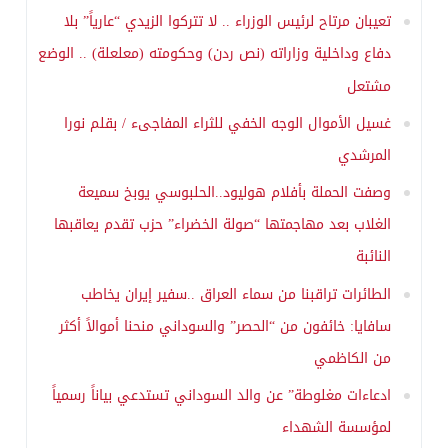
تعيبان مرتاح لرئيس الوزراء .. لا تتركوا الزيدي “عارياً” بلا
دفاع وداخلية وزاراته (نص ردن) وحكومته (معلعلة) .. الوضع
مشتعل
غسيل الأموال الوجه الخفي للثراء المفاجىء / بقلم نورا
المرشدي
وصفت الحملة بأفلام هوليود..الحلبوسي يوبخ سميعة
الغلاب بعد مهاجمتها “صولة الخضراء” حزب تقدم يعاقبها
النائبة
الطائرات تراقبنا من سماء العراق ..سفير إيران يخاطب
سافايا: خائفون من “الحصر” والسوداني منحنا أموالاً أكثر
من الكاظمي
ادعاءات مغلوطة” عن والد السوداني تستدعي بياناً رسمياً
لمؤسسة الشهداء