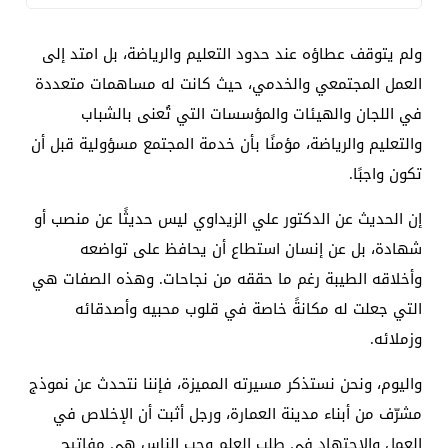
ولم يتوقف عطاؤه عند حدود التعليم والرياضة، بل امتد إلى
العمل المجتمعي والخدمي، حيث كانت له مساهمات متعددة
في اللجان والهيئات والمؤسسات التي تُعنى بالشباب
والتعليم والرياضة، مؤمنًا بأن خدمة المجتمع مسؤولية قبل أن
تكون واجبًا.
إن الحديث عن الدكتور علي الزيداوي ليس حديثًا عن منصب أو
شهادة، بل عن إنسان استطاع أن يحافظ على تواضعه
وأخلاقه الطيبة رغم ما حققه من نجاحات. وهذه الصفات هي
التي جعلت له مكانةً خاصة في قلوب محبيه وأصدقائه
وزملائه.
واليوم، ونحن نستذكر مسيرته المميزة، فإننا نتحدث عن نموذج
مشرّف من أبناء مدينة العمارة، ورجل أثبت أن الإخلاص في
العمل والاجتهاد في طلب العلم وحب الناس هي مفاتيح