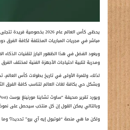
يحظى كأس العالم عام 2026 بخصوصية فريدة تتجلى في عدة جوانب من بينها إقامة البطولة في 3 دول وحتى الظهور الرسمي الأول لتقنيات
مباشر في مجريات المباريات المختلفة لكافة الفرق دون
ويعود الفضل في هذا الظهور البارز لتقنيات الذكاء الاصطناعي خلال عام
ومدربة لتلبية احتياجات الأجهزة الفنية لمختلف الفرق 
لذلك، وللمرة الأولى في تاريخ بطولات كأس العالم، ت
وبشكل حي بكافة لغات العالم لتناسب كافة الفرق الثم
وبالتالي يمكن القول إن كل منتخب سيحصل على نموذج
ولكن ما هي منصة “فوتبول إيه آي برو” تحديدا؟ وما 