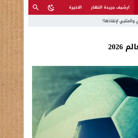
ارشيف جريدة النهار
الاخيرة
 والمتنبي لإنقاذها؟
2026
ح القصب… | د.عزيزجبر الساعدي