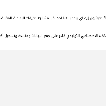
ونيوز (Euronews)” الإخباري منصة “فوتبول إيه آي برو” بأنها أحد أكبر مشاريع “فيفا” للب