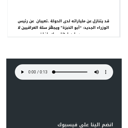
قد يتنازل عن ملياراته لدى الدولة ..تعيبان عن رئيس
الوزراء الجديد: “أبو الخبزة” ويجهّز سلة العراقيين لا
يوجد عليه إرهاب ولا ملفات
انضم الينا على فيسبوك