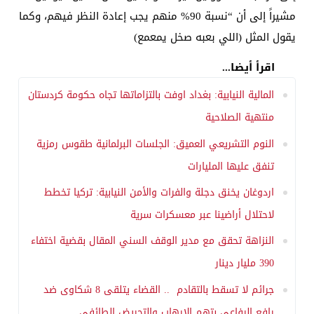
مشيراً إلى أن “نسبة 90% منهم يجب إعادة النظر فيهم، وكما
يقول المثل (اللي بعبه صخل يمعمع)
اقرأ أيضا...
المالية النيابية: بغداد اوفت بالتزاماتها تجاه حكومة كردستان
منتهية الصلاحية
النوم التشريعي العميق: الجلسات البرلمانية طقوس رمزية
تنفق عليها المليارات
اردوغان يخنق دجلة والفرات والأمن النيابية: تركيا تخطط
لاحتلال أراضينا عبر معسكرات سرية
النزاهة تحقق مع مدير الوقف السني المقال بقضية اختفاء
390 مليار دينار
جرائم لا تسقط بالتقادم .. القضاء يتلقى 8 شكاوى ضد
رافع الرفاعي بتهم الإرهاب والتحريض الطائفي