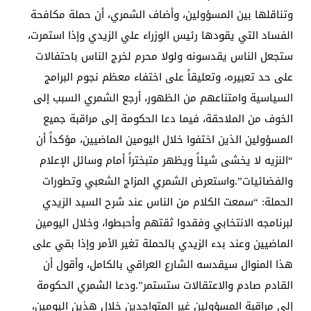
وتناقلها بين المسؤولين، وأضاف الشمري، أن حملة مكافحة
الفساد التي يقودها رئيس الوزراء علي الزيدي وإذا استمرت،
ستجعل الناس يقدسونه ولولا محرم لخرج الناس باحتفالات
على حد تعبيره، وتعليقاً على اختفاء معظم نجوم البرامج
السياسية وامتناعهم من الظهور، أرجع الشمري السبب إلى
الخوف من الملاحقة، فيما دعا الحكومة إلى مراقبة جميع
المسؤولين الذين اختفوا خلال اليومين الماضيين، مؤكداً أن
“النزيه لا يخشى شيئاً ويظهر متبختراً أمام وسائل الإعلام
والفضائيات”.واستعرض الشمري المزاج الشعبي وتطورات
الحملة: “سمعت الكلام من الناس عند شرح السيد الزيدي
لبرنامجه الانتخابي وفقدوا ثقتهم وأحبطوا، وخلال اليومين
الماضيين وعند بدء الزيدي بالحملة تغير الأمر وإذا بقي على
هذا المنوال سيقدسه الشارع العراقي بالكامل، وأقول أن
القادم صادم والاعتقالات ستستمر”.ودعا الشمري الحكومة
إلى مراقبة المسؤولين غير المتواجدين خلال هذين اليومين،