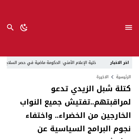
اخر الاخبار
خلية الإعلام الأمني: الحكومة ماضية في حصر السلاح بيد
الرجل المناسب في المكان المناسب ..
الزيدي يكلّ
الرئيسية
الاخيرة
كتلة شبل الزيدي تدعو
قراءة نقدية في مرثية الوصل للكاتب عباس الزركاني….. د
لمراقبتهم..تفتيش جميع النواب
تحت عنوان “أقلام للمأجورين وسقوط في فخ الإفلاس الإع
في لقاء يجمع صانع المحتوى العراقي علي عادل مع الدبلوماسي الأمريكي السابق جوي هود (Joey Hood)، السفير الأمريكي السابق لدى تونس،
الخارجين من الخضراء.. واختفاء
العراق: لا تهديد على الحدود مع سوريا وتحركات القوات ا
نجوم البرامج السياسية عن
بينهم ضابطان.. توقيف أربعة منتسبين بشرطة النجف بت