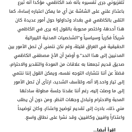
تلفزيوني جرى تفسيره بأنه ضد الكاظمي، مؤكداً أنه تبرع
باعتذار علني على الشاشة عن أي ما يمكن اعتباره إساءة، كما
التقى بالكاظمي في بغداد وتداولوا حول أمور عديدة كان
هذا أحدها، واختصر محبوبة بالقول إنه يرى في الكاظمي
شريكاً فكرياً وسياسياً و”الشخصيات المدنية الليبرالية
الحقيقية في العراق قليلة، ولم نكن نتمنى أن تصل الأمور بين
المدنيين إلى هذا الحد”.و أوضح أن الأخ مصطفى الكاظمي
صديق قديم تجمعنا به علاقات من المودة والتقدير والاحترام،
فضلاً عن أننا نتشارك التوجه نفسه، ويمكن القول إننا ننتمي
إلى تيار واحد.إلا أنه، وللأسف الشديد، ارتأى أن تصل الأمور
إلى ما وصلت إليه، رغم أننا عقدنا جلسة مطولة سادتها
المحبة والاحترام وتبادل وجهات النظر. ومن دون أن يطلب
مني ذلك، بادرت إلى تقديم توضيح واعتذار، وكان توضيحاً
واعتذاراً وافيين وكافيين، وقد نشرا على نطاق واسع.
اقرأ أيضا...