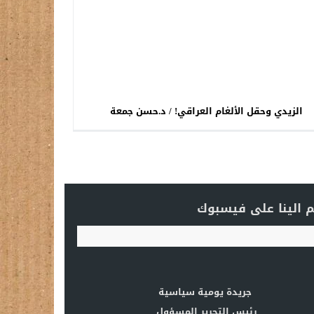
الزيدي وحقل الألغام العراقي! / د.حسن جمعة
 الينا على فيسبوك
جريدة يومية سياسية
رئيس التحرير المسؤول