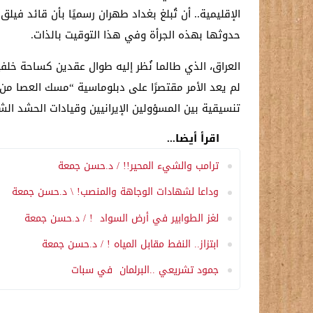
الإقليمية.. أن تُبلغ بغداد طهران رسميًا بأن قائد ف
حدوثها بهذه الجرأة وفي هذا التوقيت بالذات.
العراق، الذي طالما نُظر إليه طوال عقدين كساحة خلفية 
لم يعد الأمر مقتصرًا على دبلوماسية “مسك العصا من ا
تنسيقية بين المسؤولين الإيرانيين وقيادات الحشد الش
اقرأ أيضا...
ترامب والشيء المحير!! / د.حسن جمعة
وداعا لشهادات الوجاهة والمنصب! \ د.حسن جمعة
لغز الطوابير في أرض السواد ! / د.حسن جمعة
ابتزاز.. النفط مقابل المياه ! / د.حسن جمعة
جمود تشريعي ..البرلمان في سبات