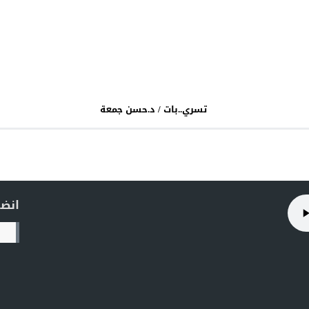
تسري..بات / د.حسن جمعة
انضم