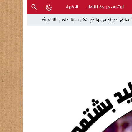
ارشيف جريدة النهار
الاخيرة
ل تغرق قرى شمال نينوى والأهالي يستغيثون
 تراكم أخطاء الإدارة والفساد
حية وتدعو إلى تحري الدقة