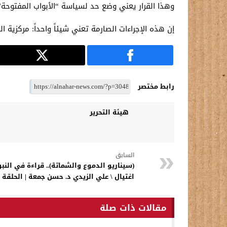
وهذا القرار يعني وضع حد لسياسة “الأبواب المفتوحة” 
إن هذه الإجراءات الصارمة تعني شيئاً واحداً: مركزية ا
رابط مختصر
هيئة التحرير
السابق
(سيناريو الدموع والشماتة).. قراءة في النب
اغتيال \ علي الزيدي د. حسن جمعة | الحلقة ا
مقالات ذات صلة