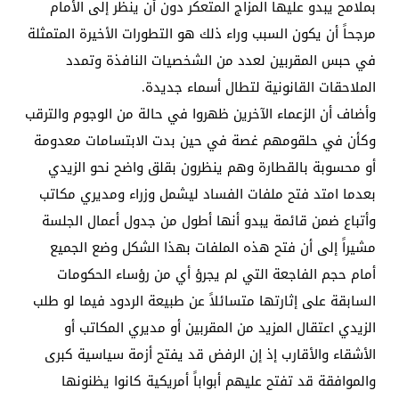
بملامح يبدو عليها المزاج المتعكر دون أن ينظر إلى الأمام
مرجحاً أن يكون السبب وراء ذلك هو التطورات الأخيرة المتمثلة
في حبس المقربين لعدد من الشخصيات النافذة وتمدد
الملاحقات القانونية لتطال أسماء جديدة.
وأضاف أن الزعماء الآخرين ظهروا في حالة من الوجوم والترقب
وكأن في حلقومهم غصة في حين بدت الابتسامات معدومة
أو محسوبة بالقطارة وهم ينظرون بقلق واضح نحو الزيدي
بعدما امتد فتح ملفات الفساد ليشمل وزراء ومديري مكاتب
وأتباع ضمن قائمة يبدو أنها أطول من جدول أعمال الجلسة
مشيراً إلى أن فتح هذه الملفات بهذا الشكل وضع الجميع
أمام حجم الفاجعة التي لم يجرؤ أي من رؤساء الحكومات
السابقة على إثارتها متسائلاً عن طبيعة الردود فيما لو طلب
الزيدي اعتقال المزيد من المقربين أو مديري المكاتب أو
الأشقاء والأقارب إذ إن الرفض قد يفتح أزمة سياسية كبرى
والموافقة قد تفتح عليهم أبواباً أمريكية كانوا يظنونها