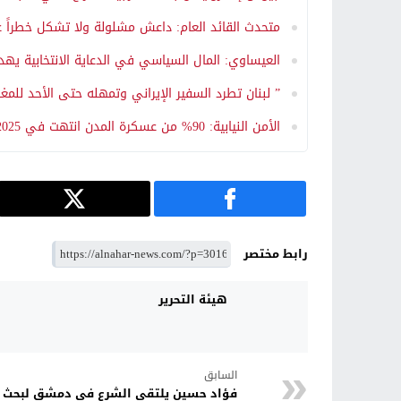
متحدث القائد العام: داعش مشلولة ولا تشكل خطراً ع
العيساوي: المال السياسي في الدعاية الانتخابية يهدد
” لبنان تطرد السفير الإيراني وتمهله حتى الأحد للمغ
الأمن النيابية: 90% من عسكرة المدن انتهت في 2025
رابط مختصر
هيئة التحرير
السابق
فؤاد حسين يلتقي الشرع في دمشق لبحث ا