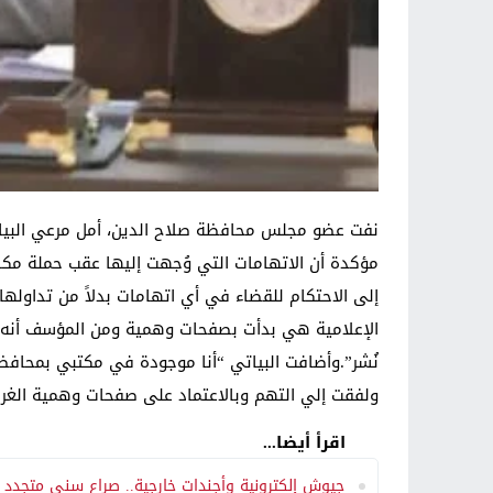
نفت عضو مجلس محافظة صلاح الدين، أمل مرعي البيات
مؤكدة أن الاتهامات التي وُجهت إليها عقب حملة مكاف
إلى الاحتكام للقضاء في أي اتهامات بدلاً من تداولها 
الإعلامية هي بدأت بصفحات وهمية ومن المؤسف أنه ا
نُشر”.وأضافت البياتي “أنا موجودة في مكتبي بمحافظ
ولفقت إلي التهم وبالاعتماد على صفحات وهمية الغر
اقرأ أيضا...
جيوش إلكترونية وأجندات خارجية.. صراع سني متجدد مع