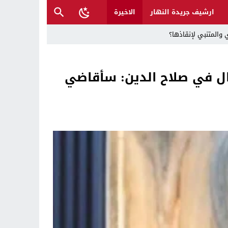
ارشيف جريدة النهار
الاخيرة
 والمتنبي لإنقاذها؟
ل في صلاح الدين: سأقاضي
ح القصب… | د.عزيزجبر الساعدي