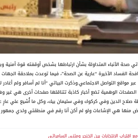
ي صحة الأنباء المتداولة بشأن ارتباطها بشخص أوقفته قوة أمنية و
حة الفساد الأخيرة “عارية عن الصحة”، فيما توعدت بملاحقة الجهات و
عبر مواقع التواصل الاجتماعي.وذكرت البياتي “أنا لم أسافر ولم أغادر 
لصفحات الوهمية تضع أخبار كاذبة تتناقلها صفحات أخرى هي غير وهم
ة صلاح الدين وفي كركوك وفي سليمان بيك، وكل ما أُشيع علي عارٍ ع
ض منها هي الإشاعات ولو لم أكن أنا رقم في منطقتي ولدي جمهور ل
 اقتراب الانتخابات بين الخنجر ومثنى السامرائي