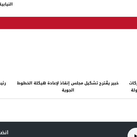
النيابية :100مليون للتنظيف و956 عاملاً ب
 الشركات
خبير يقّترح تشكيل مجلس إنقاذ لإعادة هيكلة الخطوط
رئي
ولة
الجوية
انضم