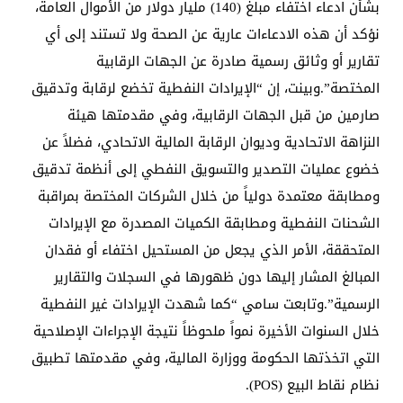
بشأن ادعاء اختفاء مبلغ (140) مليار دولار من الأموال العامة،
نؤكد أن هذه الادعاءات عارية عن الصحة ولا تستند إلى أي
تقارير أو وثائق رسمية صادرة عن الجهات الرقابية
المختصة”.وبينت، إن “الإيرادات النفطية تخضع لرقابة وتدقيق
صارمين من قبل الجهات الرقابية، وفي مقدمتها هيئة
النزاهة الاتحادية وديوان الرقابة المالية الاتحادي، فضلاً عن
خضوع عمليات التصدير والتسويق النفطي إلى أنظمة تدقيق
ومطابقة معتمدة دولياً من خلال الشركات المختصة بمراقبة
الشحنات النفطية ومطابقة الكميات المصدرة مع الإيرادات
المتحققة، الأمر الذي يجعل من المستحيل اختفاء أو فقدان
المبالغ المشار إليها دون ظهورها في السجلات والتقارير
الرسمية”.وتابعت سامي “كما شهدت الإيرادات غير النفطية
خلال السنوات الأخيرة نمواً ملحوظاً نتيجة الإجراءات الإصلاحية
التي اتخذتها الحكومة ووزارة المالية، وفي مقدمتها تطبيق
نظام نقاط البيع (POS).