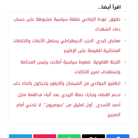
اقرأ أيضا...
حقوق: عودة الرفاعي صفقة سياسية مشبوهة على حساب
دماء الشهداء
معارض كردي: الحزب الديمقراطي يستغل الأزمات والخلافات
العشائرية للهيمنة على الإقليم
اللجنة القانونية: ضغوط سياسية أطاحت برئيس المحكمة
وتستهدف تمرير التنازلات
ارهابيو الجولاني من الشيشان والايغور يتحركون باتجاه حلب
ندعم القضاء ونبارك حملة الزيدي..بعد أنباء مداهمة منزل
أحمد الأسدي.. أول تعليق من “سومريون”: لا ننحني أمام
الضجيج