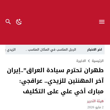
اخر الاخبار
الرجل المناسب في المكان المناسب ..
الزيدي يكلّ
قراءة نقدية في مرثية الوصل للكاتب عباس الزركاني….. د
الرئيسية
الاخيرة
طهران تحترم سيادة العراق”..إيران
تحت عنوان “أقلام للمأجورين وسقوط في فخ الإفلاس الإع
آخر المهنئين للزيدي.. عراقجي:
في لقاء يجمع صانع المحتوى العراقي علي عادل مع الدبلوماسي الأمريكي السابق جوي هود (Joey Hood)، السفير الأمريكي السابق لدى تونس،
العراق: لا تهديد على الحدود مع سوريا وتحركات القوات ا
مبارك أخي علي على التكليف
بينهم ضابطان.. توقيف أربعة منتسبين بشرطة النجف بت
هيئة التحرير
نفوق جماعي”.. تحذير من كارثة بيئية تهدد أهوار الجنوب
2 مايو 2026