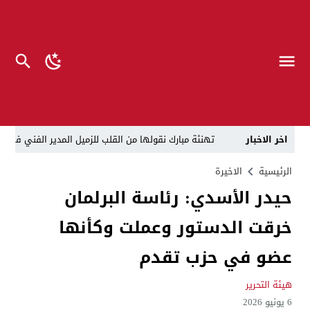
اخر الاخبار
تهنئة مبارك نقولها من القلب للزميل المدير الفني في صح
العمل: تخصيص درجات وظيفية في الداخلية والدفاع لأيتام 
الرئيسية
الاخيرة
حيدر الأسدي: رئاسة البرلمان
ضباط الجيش سيدخلون الهيئة تغيير ملابس الحشد والرتب والشارات.. ن
خرقت الدستور وعملت وكأنها
قوة امنية تقبض على هاشم السوداني مدير عام شركة لسيارات لتورطه بعق
ائتلاف السوداني لاتضربوا هرم الفساد: العملية السياسية
عضو في حزب تقدم
دفعة جديدة نحو الإدارة المحلية.. مليون أرض سكنية ونق
هيئة التحرير
العراق يشكل “قيادة عمليات البادية” لمنع هجمات المسيّ
6 يونيو 2026