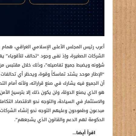
أعرب رئيس المجلس الأعلى الإسلامي العراقي، همام حم
الشركات الصغيرة، وإذ نفى وجود “تحالف للأقوياء” ي
شؤونه ويضبط جميع تفاصيله”، وذلك خلال مقتبس من كل
“الإطار موحد يشتد تماسكاً وقوة، ويحظر أي تحالفات دا
أن الجميع فيه يشارك في صنع قراراته، ولأنه أمام الت
هو الذي يصنع الدولة، ولن يكون ذلك إلا بترسيخ الأمن 
والاستثمار في السياحة، والتوجه نحو الاقتصاد التكام
مبدعون وطموحون وعليهم التوجه نحو إنشاء الشركات الص
الحكومة لهم الدعم والقانون الذي يشجعهم”.
اقرأ أيضا...