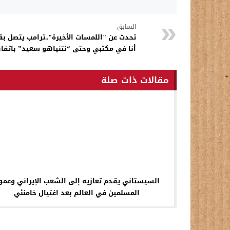
السابق
تحدث عن "اللمسات الأخيرة"..ترامب يتصل ب
أنا في مكتبي وحتى “نتنياهو سعيد” باتفاق
مقالات ذات صلة
السيستاني يقدم تعازيه إلى الشعب الإيراني وعمو
المسلمين في العالم بعد اغتيال خامنئي