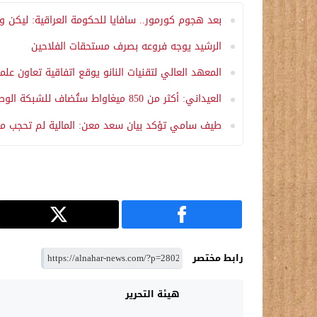
بعد هجوم كورمور.. سافايا للحكومة العراقية: ليكن و
الرشيد يوجه فروعه بصرف مستحقات الفلاحين
المعهد العالي لتقنيات النانو يوقع اتفاقية تعاون
العيداني: أكثر من 850 ميغاواط ستُضاف للشبكة الوطنية خلال الفترة المقبلة
طيف سامي تؤكد بيان سعد معن: المالية لم تحجب 
رابط مختصر
هيئة التحرير