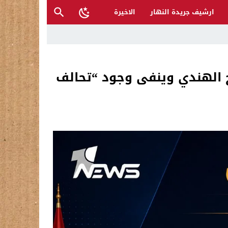
ارشيف جريدة النهار
الاخيرة
أكرم محمد صلى الله عليه وعلى آله
ج الهندي وينفى وجود “تحالف
 والمتنبي لإنقاذها؟
ح القصب… | د.عزيزجبر الساعدي