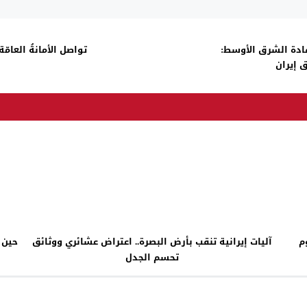
قادة الشرق الأوسط:
تواصل الأمانةُ العامّة
 إيران
م
آليات إيرانية تنقب بأرض البصرة.. اعتراض عشائري ووثائق
حين تت
تحسم الجدل