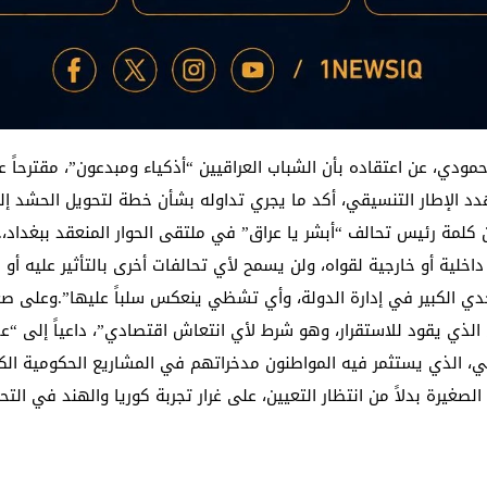
ودي، عن اعتقاده بأن الشباب العراقيين “أذكياء ومبدعون”، مقترحاً
هدد الإطار التنسيقي، أكد ما يجري تداوله بشأن خطة لتحويل الحشد
مة رئيس تحالف “أبشر يا عراق” في ملتقى الحوار المنعقد ببغداد،.و
خلية أو خارجية لقواه، ولن يسمح لأي تحالفات أخرى بالتأثير عليه أو ا
حدي الكبير في إدارة الدولة، وأي تشظي ينعكس سلباً عليها”.وعلى صع
الذي يقود للاستقرار، وهو شرط لأي انتعاش اقتصادي”، داعياً إلى “عدم
لي، الذي يستثمر فيه المواطنون مدخراتهم في المشاريع الحكومية الكب
غيرة بدلاً من انتظار التعيين، على غرار تجربة كوريا والهند في التح