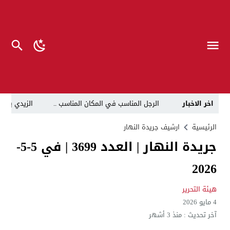
اخر الاخبار
الرجل المناسب في المكان المناسب ..
الزيدي يكلّ
قراءة نقدية في مرثية الوصل للكاتب عباس الزركاني….. د
الرئيسية
ارشيف جريدة النهار
جريدة النهار | العدد 3699 | في 5-5-
تحت عنوان “أقلام للمأجورين وسقوط في فخ الإفلاس الإع
2026
في لقاء يجمع صانع المحتوى العراقي علي عادل مع الدبلوماسي الأمريكي السابق جوي هود (Joey Hood)، السفير الأمريكي السابق لدى تونس،
العراق: لا تهديد على الحدود مع سوريا وتحركات القوات ا
هيئة التحرير
4 مايو 2026
بينهم ضابطان.. توقيف أربعة منتسبين بشرطة النجف بت
آخر تحديث :
منذ 3 أشهر
نفوق جماعي”.. تحذير من كارثة بيئية تهدد أهوار الجنوب