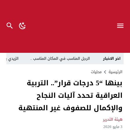
اخر الاخبار
الرجل المناسب في المكان المناسب ..
الزيدي يكلّ
قراءة نقدية في مرثية الوصل للكاتب عباس الزركاني….. د
الرئيسية
محليات
بينها “5 درجات قرار”.. التربية
تحت عنوان “أقلام للمأجورين وسقوط في فخ الإفلاس الإع
العراقية تحدد آليات النجاح
في لقاء يجمع صانع المحتوى العراقي علي عادل مع الدبلوماسي الأمريكي السابق جوي هود (Joey Hood)، السفير الأمريكي السابق لدى تونس،
العراق: لا تهديد على الحدود مع سوريا وتحركات القوات ا
والإكمال للصفوف غير المنتهية
بينهم ضابطان.. توقيف أربعة منتسبين بشرطة النجف بت
هيئة التحرير
نفوق جماعي”.. تحذير من كارثة بيئية تهدد أهوار الجنوب
3 مايو 2026