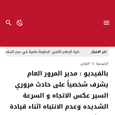
اخر الاخبار
خلية الإعلام الأمني: الحكومة ماضية في حصر السلاح بيد
الرجل المناسب في المكان المناسب ..
الزيدي يكلّ
الرئيسية
الاولى
بالفيديو : مدير المرور العام
قراءة نقدية في مرثية الوصل للكاتب عباس الزركاني….. د
يشرف شخصياً على حادث مروري
تحت عنوان “أقلام للمأجورين وسقوط في فخ الإفلاس الإع
في لقاء يجمع صانع المحتوى العراقي علي عادل مع الدبلوماسي الأمريكي السابق جوي هود (Joey Hood)، السفير الأمريكي السابق لدى تونس،
السير عكس الاتجاه و السرعة
العراق: لا تهديد على الحدود مع سوريا وتحركات القوات ا
الشديده وعدم الانتباه اثناء قيادة
بينهم ضابطان.. توقيف أربعة منتسبين بشرطة النجف بت