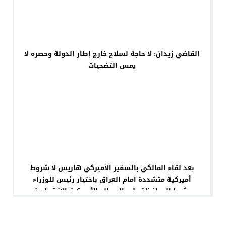
القاضي زيدان: لا حاجة لسلاح خارج إطار الدولة وحصره لا
يمس التضحيات
بعد لقاء المالكي بالسفير الأميركي هاريس لا شروط
أميركية متشددة امام العراق باختيار رئيس للوزراء
بشرط المحافظة على المصالح الأمريكية الاقتصادية
والاستثمارية والأمنية . ظافر جلود