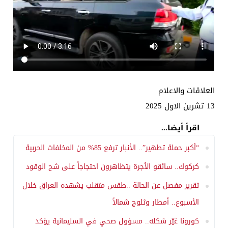
العلاقات والاعلام
13 تشرين الاول 2025
اقرأ أيضا...
“أكبر حملة تطهير”.. الأنبار ترفع 85% من المخلفات الحربية
كركوك.. سائقو الأجرة يتظاهرون احتجاجاً على شح الوقود
تقرير مفصل عن الحالة ..طقس متقلب يشهده العراق خلال
الأسبوع.. أمطار وثلوج شمالاً
كورونا غيّر شكله.. مسؤول صحي في السليمانية يؤكد