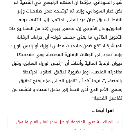
شياع السوداني، مؤكداً أن المتهم الرئيسي في القضية لم
يكن خيار السوداني، وإنما تم ترشيحه ضمن صلاحيات وزير
النفط السابق حيان عبد الغني المنتمي إلى ائتلاف دولة
القانون.وقال الأعرجي إن، مصفى بيجي يُعد من المشاريع ذات
التمويل الذاتي، ما يعني -بحسب قوله- أن إجراءات الرقابة
المباشرة لا تقع ضمن صلاحيات مجلس الوزراء أو رئيس الوزراء،
وإنما تعود إلى الجهات الرقابية المختصة، وفي مقدمتها
ديوان الرقابة المالية.وأضاف أن “رئيس الوزراء السابق، وقبل
مغادرته المنصب، أوعز بضرورة تدقيق العقود المرتبطة
بالمصفى”، فيما أكد أن “الوزير الحالي وجّه بفتح تحقيق
رسمي، الأمر الذي أدى لاحقاً إلى تدخل القضاء والكشف عن
تفاصيل القضية”.
اقرأ أيضا...
الحراك الشعبي: الحكومة تواصل هدر المال العام وترهق