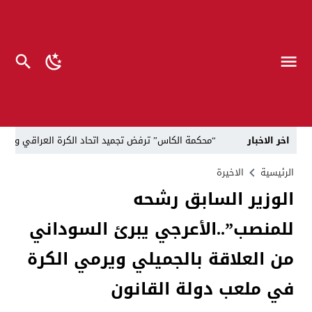
اخر الاخبار
“محكمة الكاس” ترفض تجميد اتحاد الكرة العراقي وتدح
*حملة الاستهداف الفاشلة… دليل أن القلم أوجعكم* 
الرئيسية
الاخيرة
الوزير السابق رشحه
صرخات إلى الزيدي وزيدان..كيلو اللحم 100 ألف والقداحة 5 آلاف في سجون العراق.. تظاهرة العوائل وسط بغداد
للمنصب”..الأعرجي يبرئ السوداني
الناطق العسكري لا يزعل من أبو فدك.. اللواء النعمان: 
“لحين تسمية وزرائها”..الزيدي يوجه وكلاء الوزارات الشا
من العلاقة بالجميلي ويرمي الكرة
مسيّرات إيرانية تستهدف مقرات حزب معارض كردي قرب ا
في ملعب دولة القانون
القضاء يطيح بموظفين ومعقبين في بلدية الناصرية بحوزت