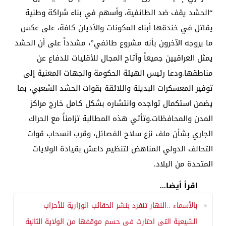
“الحشد يقف ضد الطائفية، وأسهم في بناء شراكة وطنية
يقاتل في خندقها أبناء المكونات والأديان كافة، على عكس
ما يروجه الآخرون بأنه مشروع طائفي”، مشدداً على أن الحشد
يمثل العراقيين جميعاً وأتاح المجال للأقليات للدفاع عن
مناطقها.ودعا رئيس الهيئة الحكومة والجهات المعنية إلى
توفير المعسكرات البديلة واللائقة بقوات الحشد الشعبي، بما
يضمن استكمال تواجده وانتشاره بشكل كامل خارج مراكز
المدن والمحافظات.وتأتي هذه المطالبة تزامناً مع الحراك
الجاري بشأن ملف نزع سلاح الفصائل، وقرب انسحاب قوات
التحالف الدولي المناهض لتنظيم داعش بقيادة الولايات
المتحدة من البلاد.
اقرأ أيضا...
بالأسماء ..النهار تنفرد بنشر الحقائب الوزارية للأحزاب
الشيعية التي احتارت في حسم موقفها من الولاية الثانية