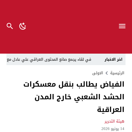
اخر الاخبار
في لقاء يجمع صانع المحتوى العراقي علي عادل مع الدبلوماسي الأمريكي السابق جوي هود (Joey Hood)، السفير الأمريكي السابق لدى تونس،
العراق: لا تهديد على الحدود مع سوريا وتحركات القوات ا
الرئيسية
الاولى
الفياض يطالب بنقل معسكرات
بينهم ضابطان.. توقيف أربعة منتسبين بشرطة النجف بت
الحشد الشعبي خارج المدن
نفوق جماعي”.. تحذير من كارثة بيئية تهدد أهوار الجنوب
الإطاحة بمتهم وفق المادة 4 إرهاب بعد استدراجه من خارج العراق
العراقية
لن ننتظر الموازنات.. وزير الصحة يمنح أولوية العقود للشر
هيئة التحرير
العلاج بعد المرض مكلف”..رئيس الوزراء لديوان الرقابة المال
14 يونيو 2026