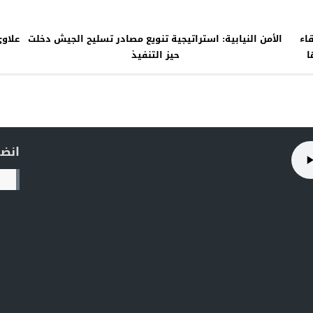
اء
الأمن النيابية: استراتيجية تنويع مصادر تسليح الجيش دخلت
علاو
ا
حيز التنفيذ
انضم