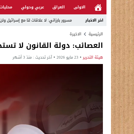
الاولى
العراق
عربي ودولي
محليات
اخر الاخبار
مسرور بارزاني: لا علاقات لنا مع إسرائيل ول
أي هجوم على دولة يعد عدواناً على الجميع
الرئيسية
الاخيرة
العصائب: دولة القانون لا تست
العامري ينهي ليلة بغداد المتوترة بصوت وصو
سند: السياسيون يُجلبون للمحاكم بتهم فساد.
هيئة التحرير
23 مايو 2026
آخر تحديث :
منذ 3 أشهر
الحراك المناهض لـ”خور عبد الله” يطالب بغ
ثقوب سوداء في الموازنة ! | د.حسن جمعة
وفاءً لرموز الكرة العراقية.. الدكتور عقي