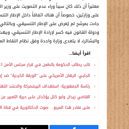
معتبراً أن ذلك كان سبباً وراء عدم التصويت على وزير
على وزارتين، خصوصاً أن هناك اتفاقاً داخل الإطار الت
جاءت بمرشح لم يُعرض على الإطار التنسيقي، وبالتالي
ودولة القانون فيه كسر لإرادة الإطار التنسيقي، ويهد
والبشائر)، لا يتعدى وزارة واحدة وفق نظام النقاط الم
اقرأ أيضا...
نائب يطالب الحكومة بالطعن في قرار مجلس الأمن 833 بشأن خور عبد الله
الجلبي: الرهان الأمريكي على “الورقة الكردية” ضد إي
رئاسة الجمهورية: استهداف البيشمركة والحشد انتها
القاضي زيدان وابو كلل يؤكدان على حرية التعبير عن ا
متى نغادر هذا المربع .. صوت الدكتاتورية في قناة 