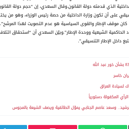
 الداخلية الذي قدمته دولة القانون.وقال السعدي، إن “حجم دولة القان
نسيقي على أن تكون وزارة الداخلية من حصة رئيس الوزراء، وهو من يختا
 كان موقف الإطار والقوى السياسية هو عدم التصويت لهذا المرشح”.وأ
د الحاكمية الشيعية ووحدة الإطار”.وبيّن السعدي أن “استحقاق ائتلاف 
تبع داخل الإطار التنسيقي”.
ران خاسر
ك لسيادة العراق
لرأي المكفولة دستورياً
الرشيد.. وسعد عاصم الجنابي يموّل الطائفية ويصف الشيعة بالمجوس