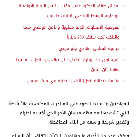
بعد أن صعّق الدكتور عقيل مفتن، رئيس اللجنة الأولمبية
الوطنية، الوسط الرياضي بقرارات حاسمة
مفوضية الانتخابات: الدنيا مقلوبة والأمن الوطني معنا
والناخب تحت سقف 250 ديناراً
حرامية الفنادق | هادي جلو مرعي
العيساوي يرد: وزارة التخطيط لن تبقى بيد الحزب المسيطر
مهما كان الثمن
متابعة ميدانية لتعزيز البنى التحتية في مركز ميسان
المواطنين وتسليط الضوء على المبادرات المجتمعية والأنشطة
التي تشهدها محافظة ميسان الأمر الذي أكسبه احترام
وتقدير شريحة واسعة من أبناء المحافظة
ويؤكد عدد من الأدباء والمهتمين بالشأن الثقافي أن الرسام