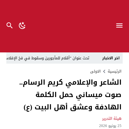
اخر الاخبار
تحت عنوان “أقلام للمأجورين وسقوط في فخ الإفلاس الإع
في لقاء يجمع صانع المحتوى العراقي علي عادل مع الدبلوماسي الأمريكي السابق جوي هود (Joey Hood)، السفير الأمريكي السابق لدى تونس،
الرئيسية
الاولى
الشاعر والإعلامي كريم الرسام..
العراق: لا تهديد على الحدود مع سوريا وتحركات القوات ا
صوت ميساني حمل الكلمة
بينهم ضابطان.. توقيف أربعة منتسبين بشرطة النجف بت
نفوق جماعي”.. تحذير من كارثة بيئية تهدد أهوار الجنوب
الهادفة وعشق أهل البيت (ع)
الإطاحة بمتهم وفق المادة 4 إرهاب بعد استدراجه من خارج العراق
هيئة التحرير
25 يونيو 2026