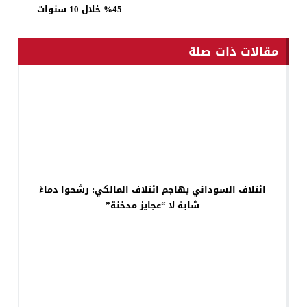
45% خلال 10 سنوات
مقالات ذات صلة
ائتلاف السوداني يهاجم ائتلاف المالكي: رشحوا دماءً
شابة لا “عجايز مدخنة”