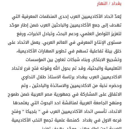
بغداد / النهار
يُعدّ اتحاد الأكاديميين العرب إحدى المنظمات المعرفية التي
تهدف إلى جمع الأكاديميين والباحثين العرب ضمن إطار موحّد
لتعزيز التواصل العلمي، ودعم البحث، وتبادل الخبرات، ورفع
مستوى الإنتاج المعرفي في العالم العربي. يعمل الاتحاد على
خلق بيئة تفاعلية تسهم في تطوير المهارات الأكاديمية،
وتشجيع الابتكار، وبناء شبكات تعاون بين المؤسسات
التعليمية والبحثية، وقد تم بحول الله وقوته فتح فرع لاتحاد
الاكاديميين العرب ببغداد برئاسة الاستاذ طلال النداوي
وحضره نخبة من الاكاديميين والاساتذة والباحثين ، وتم
الاتفاق على المشاركة في جمهورية مصر العربية ضمن طموح
ومنهج الجامعة العربية لمناقشة احد البحوث التي يعتمدها
الاتحاد، تأسس اتحاد الأكاديميين العرب في ” بلجيكا ” وفتح
فرعه الاول في بغداد كمنصة علمية تجمع النخب الأكاديمية
العربية تحت إطارٍ مهني موحّد، بهدف تعزيز