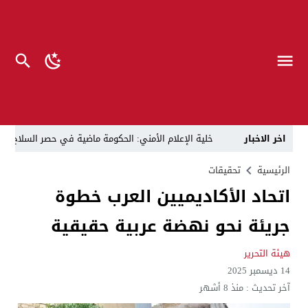
اخر الاخبار
خلية الإعلام الأمني: الحكومة ماضية في حصر السلاح بيد
الرجل المناسب في المكان المناسب ..
الزيدي يكلّ
الرئيسية
تحقيقات
اتحاد الأكاديميين العرب خطوة
قراءة نقدية في مرثية الوصل للكاتب عباس الزركاني….. د
جريئة نحو نهضة عربية حقيقية
تحت عنوان “أقلام للمأجورين وسقوط في فخ الإفلاس الإع
في لقاء يجمع صانع المحتوى العراقي علي عادل مع الدبلوماسي الأمريكي السابق جوي هود (Joey Hood)، السفير الأمريكي السابق لدى تونس،
هيئة التحرير
14 ديسمبر 2025
العراق: لا تهديد على الحدود مع سوريا وتحركات القوات ا
آخر تحديث :
منذ 8 أشهر
بينهم ضابطان.. توقيف أربعة منتسبين بشرطة النجف بت