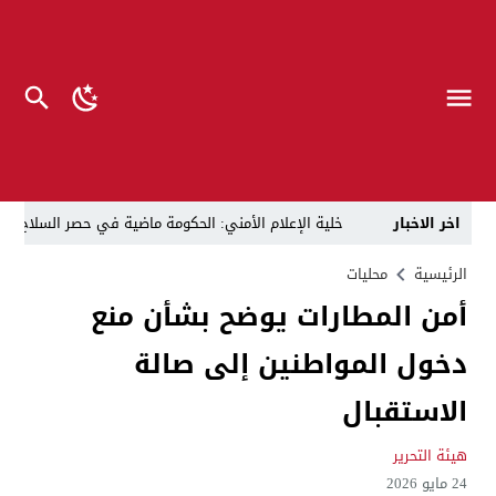
اخر الاخبار
خلية الإعلام الأمني: الحكومة ماضية في حصر السلاح بيد
الرجل المناسب في المكان المناسب ..
الزيدي يكلّ
الرئيسية
محليات
أمن المطارات يوضح بشأن منع
قراءة نقدية في مرثية الوصل للكاتب عباس الزركاني….. د
دخول المواطنين إلى صالة
تحت عنوان “أقلام للمأجورين وسقوط في فخ الإفلاس الإع
في لقاء يجمع صانع المحتوى العراقي علي عادل مع الدبلوماسي الأمريكي السابق جوي هود (Joey Hood)، السفير الأمريكي السابق لدى تونس،
الاستقبال
العراق: لا تهديد على الحدود مع سوريا وتحركات القوات ا
هيئة التحرير
بينهم ضابطان.. توقيف أربعة منتسبين بشرطة النجف بت
24 مايو 2026