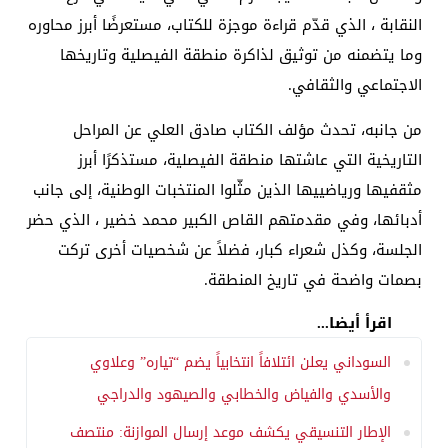
النقابة ، الذي قدّم قراءة موجزة للكتاب، مستعرضًا أبرز محاوره
وما يتضمنه من توثيق لذاكرة منطقة الفيصلية وتاريخها
الاجتماعي والثقافي.
من جانبه، تحدث مؤلف الكتاب صادق العلي عن المراحل
التاريخية التي عاشتها منطقة الفيصلية، مستذكرًا أبرز
مثقفيها ورياضييها الذين مثّلوا المنتخبات الوطنية، إلى جانب
أدبائها، وفي مقدمتهم القاص الكبير محمد خضير ، الذي حضر
الجلسة، وكذل شعراء كبار، فضلاً عن شخصيات أخرى تركت
بصمات واضحة في تاريخ المنطقة.
اقرأ أيضا...
السوداني يعلن ائتلافاً انتخابياً يضم “تياره” وعلاوي
والأسدي والفياض والخطابي والصيهود والدراجي
الإطار التنسيقي يكشف موعد إرسال الموازنة: منتصف