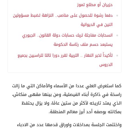
حزيران أو مطلع تموز
دفعا رشوة للحصول على مناصب.. النزاهة تضبط مسؤولين
اثنين في الديوانية
انسحابات مفاجئة تربك حسابات دولة القانون.. الجبوري
يستبعد حسم ملف رئاسة الحكومة
تأكيداً لخبر النهار .. التربية تقرر دورا ثالثا للراسبين بجميع
الدروس
كما استعرض العلي عددا من الأسماء والأماكن التي ما زالت
راسخة في ذاكرة أبناء الفيصلية، ومن بينها مقهى منكاش،
الذي يمتد تاريخه لأكثر من ستين عامًا، ولا يزال يحتفظ
بمكانته بوصفه أحد أبرز معالم المنطقة.
واختتمت الجلسة بمداخلات واوراق قدمها عدد من الادباء