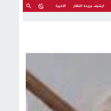
ارشيف جريدة النهار
الاخيرة
ح القصب… | د.عزيزجبر الساعدي
ل تغرق قرى شمال نينوى والأهالي يستغيثون