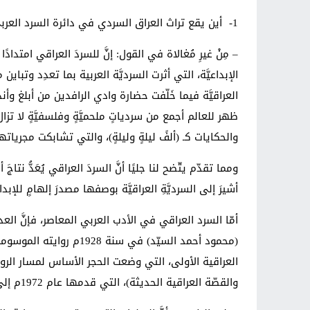
1- أين يقع تراث العراق السردي في دائرة السرد العربي؟.
– مِنْ غيرِ مُغالاة في القول: إنَّ للسردَ العراقي امتداد
الإبداعيَّة، التي أثرت السرديَّة العربية بما تعدِد وتب
العراقيَّة فيما خَلّفت حضارة وادي الرافدين من أبلغ وأ
ظهر للعالم أجمع من سردياتٍ ملحميَّةٍ وفلسفيَّةٍ لا ت
والحكايات كـ (ألفً ليلةٍ وليلةٍ)، والتي تشابكت مجرياته
ومما تقدّم يتّضح لنا جليًا أنَّ السردَ العراقي يُعَدُّ 
أشيرَ إلى السرديَّةِ العراقيَّة بوصفها مصدرَ إلهامٍ للإبد
أمّا السرد العراقي في الأدب العربي المعاصر، فإنَّ الع
العراقية الأولى، التي وضعت الحجر الأساس لمسار الر
والقصّة العراقية الحديثة)، التي قدمها عام 1972م إلى جامعة مشيغان للحصول على شهادة الدكتوراه، يُعَدُّ (جعفر الخليلي) بوصفه رائد القصة القصيرة الأول في العراق.