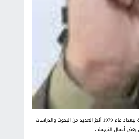
لطيف عبد سالم باحث وكاتب صحفي حاصل على شهادة البكالوريوس في علوم الهندسة الكهربائية من الجامعة التكنولوجية ببغداد عام 1979 أنجز العديد من البحوث والدراسات
 بعض أعمال الترجمة .