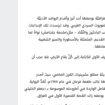
اقيَّة بوصفها أحد أبرز وأقدم الروافد الأدبيَّة
ات الموروث السردي العربي. وقد تجٍسدت تلك الإبداعات
ب الباحثين والنُقّاد – مثل(ملحمة جلجامش) نواةً لما
 القديم، المتمثلة بالأسطورة والسير الشعبية
نماطها.
رف الأول للكتابة إلى كُلِّ بقاع الأرض، فلا عجب أن
الحديثة مطلع عشرينيات القرن الماضي، حيث أصدر
(محمود أحمد السيّد) في سنة 1928م روايته الموسومة بـ (جلال خالد)، فيما يؤكّد آخرون أنَّ رواية (النخلة والجيران) التي أصدرها غائب طعمة فرمان في عام 1966م، تُعَدُّ الرواية
امل الواردة في أطروحته الموسومة بـ (جعفر الخليلي