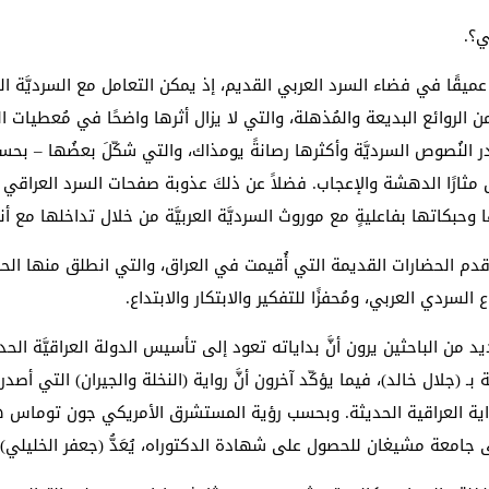
ًا عميقًا في فضاء السرد العربي القديم، إذ يمكن التعامل مع السرديَّة العر
اين من الروائع البديعة والمُذهلة، والتي لا يزال أثرها واضحًا في مُعطي
ندر النُصوص السرديَّة وأكثرها رصانةً يومذاك، والتي شكّلَ بعضُها – بحس
زال مثارًا الدهشة والإعجاب. فضلاً عن ذلكَ عذوبة صفحات السرد العراقي
ا وحبكاتها بفاعليةٍ مع موروث السرديَّة العربيَّة من خلال تداخلها مع أ
نتاجَ أقدم الحضارات القديمة التي أُقيمت في العراق، والتي انطلق منها الح
اع السردي العربي، ومُحفزًا للتفكير والابتكار والابتداع.
ديد من الباحثين يرون أنَّ بداياته تعود إلى تأسيس الدولة العراقيَّة 
واية العراقية الحديثة. وبحسب رؤية المستشرق الأمريكي جون توماس ه