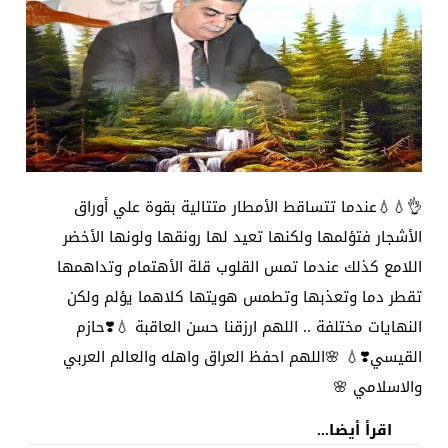
👌💧💧عندما تتساقط الأمطار متتالية بقوة علي أوراق
الأشجار فتؤلمها ولكنها تعيد لها رونقها ولونها الأخضر
اللامع كذلك عندما تمس القلوب قلة الأهتمام وتداهمها
تقطر دما وتعذبها وتطمس هويتها كلاهما يؤلم ولكن
النهايات مختلفة .. اللهم ارزقنا حسن العاقبة 💧❣️حازم
القيسي❣️💧 🌸اللهم احفظ العراق واهله والعالم العربي
والاسلامي 🌸
اقرأ أيضا...