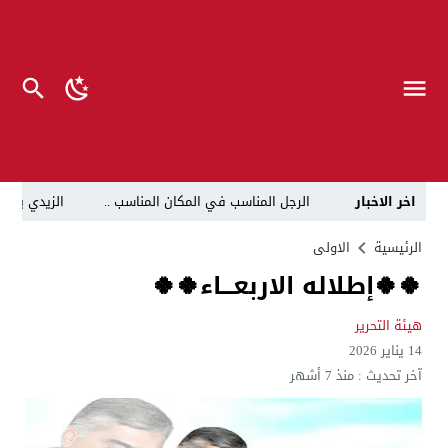
اخر الاخبار
الرجل المناسب في المكان المناسب ..
الزيدي يكلّ
قراءة نقدية في مرثية الوصل للكاتب عباس الزركاني….. د
الرئيسية
الاولى
🍀🍀إطلاله الاربعـــاء🍀🍀
تحت عنوان “أقلام للمأجورين وسقوط في فخ الإفلاس الإع
في لقاء يجمع صانع المحتوى العراقي علي عادل مع الدبلوماسي الأمريكي السابق جوي هود (Joey Hood)، السفير الأمريكي السابق لدى تونس،
هيئة التحرير
14 يناير 2026
العراق: لا تهديد على الحدود مع سوريا وتحركات القوات ا
آخر تحديث :
منذ 7 أشهر
بينهم ضابطان.. توقيف أربعة منتسبين بشرطة النجف بت
نفوق جماعي”.. تحذير من كارثة بيئية تهدد أهوار الجنوب