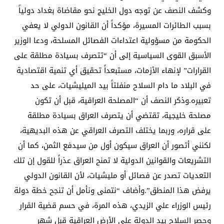
وكشف النصف عن توجه دول الخليج نحو مقاضاة بغداد دولياً
بسبب الطائرات المسيرة، مؤكداً أن القانون الدولي لا يعفي
الحكومة من مسؤولية اعتداءات الفصائل المسلحة، ودعا الوزير
الأسبق القوى السياسية إلى أن “تتصرف بسيادة مطلقة على
القرارات” لإنهاء الأزمات، مستبعداً تحقيق أي تنمية اقتصادية
في البلاد ما دام السلاح منفلتاً بيد الميليشيات، على حد
تعبيره.وذكر النصف أن “المصلحة العراقية، قبل أن تكون
مصلحة خليجية، تقتضي أن يتصرف العراق بسيادة مطلقة
على قراره، وربما يختلف التصرف العراقي عن هذه البديهية،
لكنني أتصور أن العراق سيكون أول من سيدفع الثمن، كما أن
التشريعات والقوانين الدولية لا تمنح العراق عذراً للقول إن تلك
التعديات تصدر عن فصائل أو مليشيات، لأن القانون الدولي
يرفض هذا المنطق”.وأضاف “نتمنى ونأمل أن تنجح خطة دولة
رئيس الوزراء علي الزيدي، هذه المرة، في حسم قضية القرار
وحصر السلاح بيد الدولة على الأرض العراقية قبل شهر