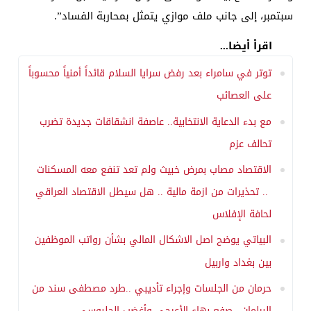
سبتمبر، إلى جانب ملف موازي يتمثل بمحاربة الفساد”.
اقرأ أيضا...
توتر في سامراء بعد رفض سرايا السلام قائداً أمنياً محسوباً
على العصائب
مع بدء الدعاية الانتخابية.. عاصفة انشقاقات جديدة تضرب
تحالف عزم
الاقتصاد مصاب بمرض خبيث ولم تعد تنفع معه المسكنات
.. تحذيرات من ازمة مالية .. هل سيطل الاقتصاد العراقي
لحافة الإفلاس
البياتي يوضح اصل الاشكال المالي بشأن رواتب الموظفين
بين بغداد واربيل
حرمان من الجلسات وإجراء تأديبي ..طرد مصطفى سند من
البرلمان.. صفع بهاء الأعرجي وأغضب الحلبوسي