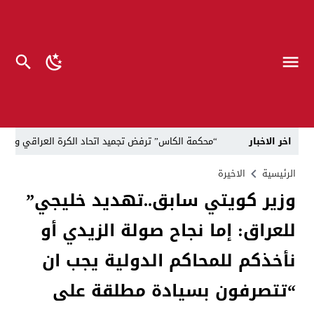
اخر الاخبار
“محكمة الكاس” ترفض تجميد اتحاد الكرة العراقي وتدح
*حملة الاستهداف الفاشلة… دليل أن القلم أوجعكم* 
الرئيسية
الاخيرة
وزير كويتي سابق..تهديد خليجي”
صرخات إلى الزيدي وزيدان..كيلو اللحم 100 ألف والقداحة 5 آلاف في سجون العراق.. تظاهرة العوائل وسط بغداد
للعراق: إما نجاح صولة الزيدي أو
الناطق العسكري لا يزعل من أبو فدك.. اللواء النعمان: 
“لحين تسمية وزرائها”..الزيدي يوجه وكلاء الوزارات الشا
نأخذكم للمحاكم الدولية يجب ان
مسيّرات إيرانية تستهدف مقرات حزب معارض كردي قرب ا
“تتصرفون بسيادة مطلقة على
القضاء يطيح بموظفين ومعقبين في بلدية الناصرية بحوزت