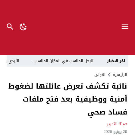
اخر الاخبار
الرجل المناسب في المكان المناسب ..
الزيدي يكلّ
قراءة نقدية في مرثية الوصل للكاتب عباس الزركاني….. د
الرئيسية
الاولى
نائبة تكشف تعرض عائلتها لضغوط
تحت عنوان “أقلام للمأجورين وسقوط في فخ الإفلاس الإع
أمنية ووظيفية بعد فتح ملفات
في لقاء يجمع صانع المحتوى العراقي علي عادل مع الدبلوماسي الأمريكي السابق جوي هود (Joey Hood)، السفير الأمريكي السابق لدى تونس،
العراق: لا تهديد على الحدود مع سوريا وتحركات القوات ا
فساد صحي
بينهم ضابطان.. توقيف أربعة منتسبين بشرطة النجف بت
هيئة التحرير
نفوق جماعي”.. تحذير من كارثة بيئية تهدد أهوار الجنوب
20 يونيو 2026