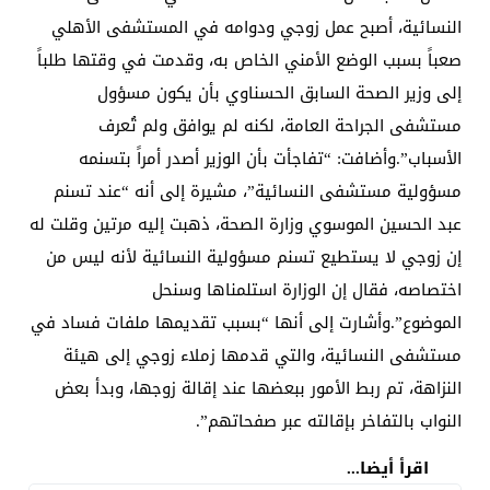
النسائية، أصبح عمل زوجي ودوامه في المستشفى الأهلي
صعباً بسبب الوضع الأمني الخاص به، وقدمت في وقتها طلباً
إلى وزير الصحة السابق الحسناوي بأن يكون مسؤول
مستشفى الجراحة العامة، لكنه لم يوافق ولم تُعرف
الأسباب”.وأضافت: “تفاجأت بأن الوزير أصدر أمراً بتسنمه
مسؤولية مستشفى النسائية”، مشيرة إلى أنه “عند تسنم
عبد الحسين الموسوي وزارة الصحة، ذهبت إليه مرتين وقلت له
إن زوجي لا يستطيع تسنم مسؤولية النسائية لأنه ليس من
اختصاصه، فقال إن الوزارة استلمناها وسنحل
الموضوع”.وأشارت إلى أنها “بسبب تقديمها ملفات فساد في
مستشفى النسائية، والتي قدمها زملاء زوجي إلى هيئة
النزاهة، تم ربط الأمور ببعضها عند إقالة زوجها، وبدأ بعض
النواب بالتفاخر بإقالته عبر صفحاتهم”.
اقرأ أيضا...