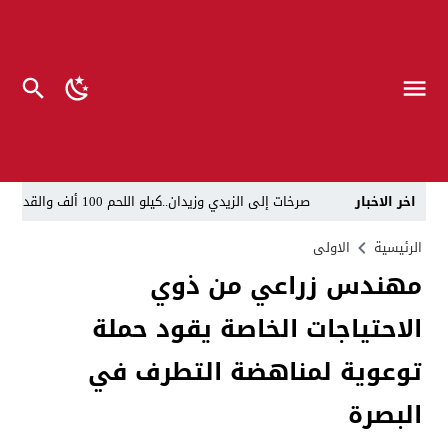
اخر الاخبار
صرخات إلى الزيدي وزيدان..كيلو اللحم 100 ألف والقداحة 5 آلاف في سجون العراق.. تظاهرة العوائل وسط بغداد
الناطق العسكري لا يزعل من أبو فدك.. اللواء النعمان: 
الرئيسية
الاولى
مهندس زراعي من ذوي
“لحين تسمية وزرائها”..الزيدي يوجه وكلاء الوزارات الشا
الاحتياجات الخاصة يقود حملة
مسيّرات إيرانية تستهدف مقرات حزب معارض كردي قرب ا
القضاء يطيح بموظفين ومعقبين في بلدية الناصرية بحوزت
توعوية لمناهضة التطرف في
الإعلام والاتصالات تتوعد بإجراءات قانونية: لا وكيل رسم
البصرة
ذي قار.. انطلاق عملية لاعتقال أكثر من 20 شخصاً في البلدية والتسجيل العقاري