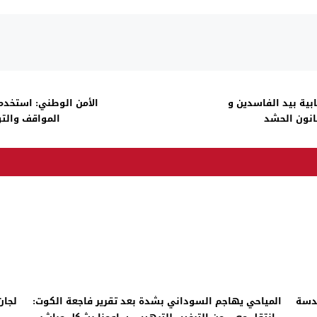
بية بيد الفاسدين و
الأمن الوطني: استخدمنا 
انون الحشد
المواقف والتو
عدسة
المياحي يهاجم السوداني بشدة بعد تقرير فاجعة الكوت:
لجان