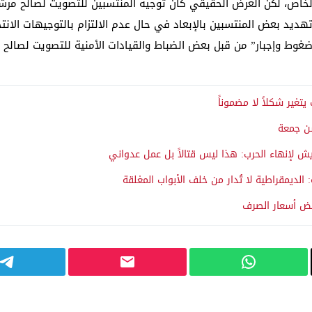
لخاص، لكن الغرض الحقيقي كان توجيه المنتسبين للتصويت لصالح مرشح
يد بعض المنتسبين بالإبعاد في حال عدم الالتزام بالتوجيهات الانتخ
غوط وإجبار” من قبل بعض الضباط والقيادات الأمنية للتصويت لصالح قو
غير شكلاً لا مضموناً
سن جمعة
 الديمقراطية لا تُدار من خلف الأبواب المغلقة
فض أسعار الصرف