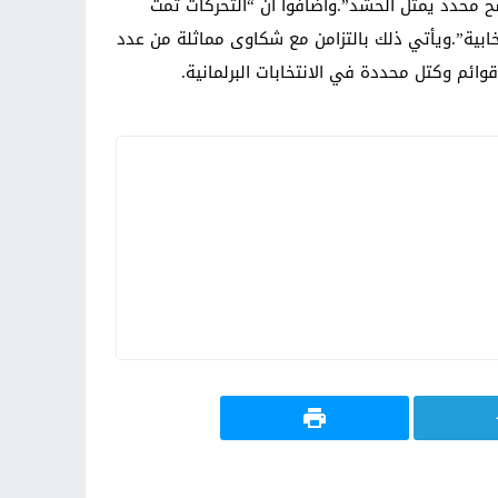
 محدد يمثل الحشد”.وأضافوا أن “التحركات تمت
ابية”.ويأتي ذلك بالتزامن مع شكاوى مماثلة من عدد
ائم وكتل محددة في الانتخابات البرلمانية.