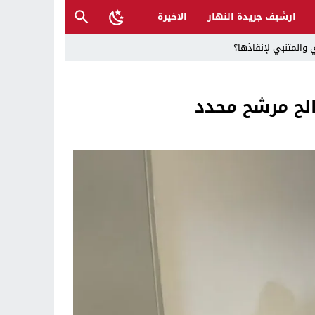
ارشيف جريدة النهار
الاخيرة
 والمتنبي لإنقاذها؟
لح مرشح محدد
ح القصب… | د.عزيزجبر الساعدي