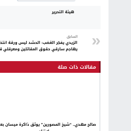
هيئة التحرير
السابق
الزيدي يفجّر الغضب: الحشد ليس ورقة انتخا
يهاجم سارقي حقوق المقاتلين ومعرقلي ق
مقالات ذات صلة
صالح مهدي.. “شيخ المصورين” يوثق ذاكرة ميسان ب