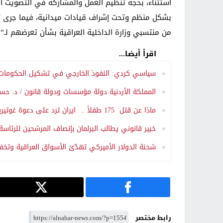
استثناء، بحجة تنظيم العمل والمشاركة في التصويت ا
بشكل منظم وتحت إشراف قيادات ميدانية، فيما جرى تهد
من منتسبي وزارة الداخلية العراقية بشأن تعرضهم لـ”ض
اقرأ أيضا...
سياسي كردي: النفوذ الخارجي في تشكيل الحكومات يت
المملكة الأردنية دولة مؤسسات ودولة قانون / د. ح
ماذا عن قتل 175 طفلاً .. ايران ترد على دعوة غوتيريش لإنهاء الحرب: هذا ليس قتالاً بل عمل عدواني
خبير قانوني يطالب البرلمان بإنصاف المرشحين للرئاسة:
شحنة الدولار الأميركي تهدّئ الأسواق العراقية وتخ
رابط مختصر