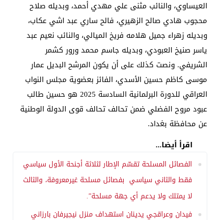
العيساوي، والنائب مثنى علي مهدي أحمد، وبديله صلاح
محجوب هادي صالح الزهيري، فالح ساري عبد اشي عكاب،
وبديله زهراء جميل هلامه فريخ الميالي، والنائب نعيم عبد
ياسر صنيخ العبودي، وبديله جاسم محمد ورور كشمر
الشريفي. ونصت كذلك على أن يكون المرشح البديل عمار
موسى كاظم حسين الأسدي، الفائز بعضوية مجلس النواب
العراقي للدورة البرلمانية السادسة 2025 هو حسين طالب
عبود مروح الفضلي ضمن تحالف تحالف قوى الدولة الوطنية
عن محافظة بغداد.
اقرأ أيضا...
الفصائل المسلحة تقسّم الإطار لثلاثة أجنحة الأول سياسي
فقط والثاني سياسي بفصائل مسلحة غيرمعروفة، والثالث
لا يمتلك ولا يدعم أي جهة مسلحة”.
فيدان وعراقجي يدينان استهداف منزل نيجيرفان بارزاني