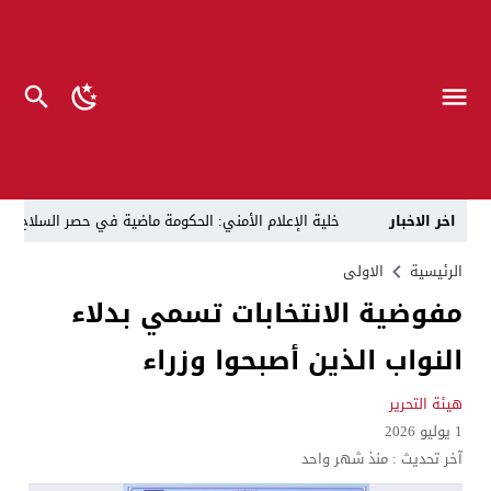
اخر الاخبار
خلية الإعلام الأمني: الحكومة ماضية في حصر السلاح بيد
الرجل المناسب في المكان المناسب ..
الزيدي يكلّ
الرئيسية
الاولى
مفوضية الانتخابات تسمي بدلاء
قراءة نقدية في مرثية الوصل للكاتب عباس الزركاني….. د
النواب الذين أصبحوا وزراء
تحت عنوان “أقلام للمأجورين وسقوط في فخ الإفلاس الإع
في لقاء يجمع صانع المحتوى العراقي علي عادل مع الدبلوماسي الأمريكي السابق جوي هود (Joey Hood)، السفير الأمريكي السابق لدى تونس،
هيئة التحرير
1 يوليو 2026
العراق: لا تهديد على الحدود مع سوريا وتحركات القوات ا
آخر تحديث :
منذ شهر واحد
بينهم ضابطان.. توقيف أربعة منتسبين بشرطة النجف بت