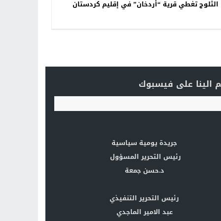
الثلوج تغطي قرية “أردخان” في إقليم كردستان
 الينا على فيسبوك
جريدة يومية سياسية
رئيس التحرير المسؤول
د.حسن جمعة
رئيس التحرير التنفيذي
عبد الامير الماجدي