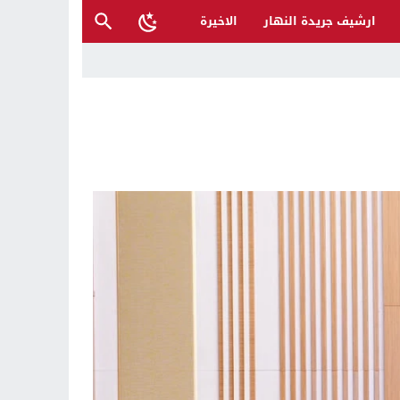
ارشيف جريدة النهار
الاخيرة
 والمتنبي لإنقاذها؟
ح القصب… | د.عزيزجبر الساعدي