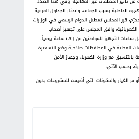
من تأثير المُطلقات غير المعالجة، وفي هذا الصدد
رة الداخلية بسبب الجفاف، واندثار الجداول الفرعية
حرّم، قرر المجلس تعطيل الدوام الرسمي في الوزارات
مستوى تجهيز الطاقة الكهربائية، وافق المجلس على تجهيز أصحاب
المولدات الأهلية بمنتج زيت الغاز (الكاز) بشكل مجاني بواقع (45) لتراً لكل ( 1) .K.V.A لشهري تموز، وآب المقبلين، على ألّا تقل ساعات التجهيز للمواطنين عن (20) ساعة يومياً،
 الوطنية، وتخويل الحكومات المحلية في المحافظات صلاحية وضع التسعيرة
عة بالتنسيق مع وزارة الكهرباء وجهاز الأمن
ية، بحسب الآتي:
أوامر الغيار والمكونات التي أضيفت للمشروعات بدون