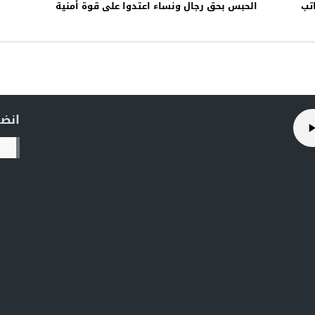
براتب
الحبس بحق رجال ونساء اعتدوا على قوة أمنية
انضم