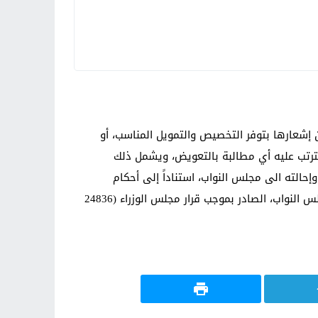
ن إشعارها بتوفر التخصيص والتمويل المناسب، أو
يترتب عليه أي مطالبة بالتعويض، ويشمل ذلك
الته الى مجلس النواب، استناداً إلى أحكام
الدستور.كما وافق مجلس الوزراء على سحب مشروع قانون التعديل الخامس لقانون الطيران المدني (148 لسنة 1974) من مجلس النواب، الصادر بموجب قرار مجلس الوزراء (24836