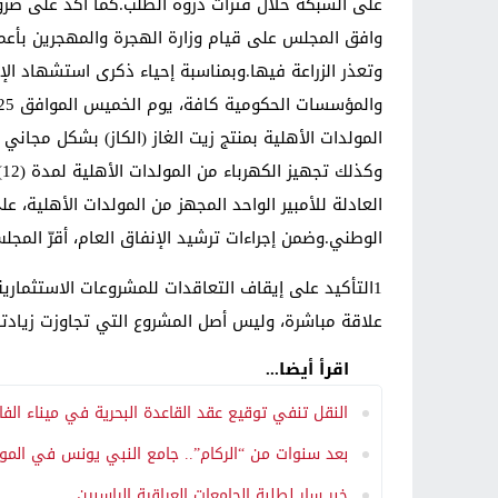
على الشبكة خلال فترات ذروة الطلب.كما أكد على ضرورة
وافق المجلس على قيام وزارة الهجرة والمهجرين بأعمال 
وتعذر الزراعة فيها.وبمناسبة إحياء ذكرى استشهاد ال
و
العادلة للأمبير الواحد المجهز من المولدات الأهلية، ع
الوطني.وضمن إجراءات ترشيد الإنفاق العام، أقرّ المج
1التأكيد على إيقاف التعاقدات للمشروعات الاستثماري
علاقة مباشرة، وليس أصل المشروع التي تجاوزت زيادتها ال
اقرأ أيضا...
النقل تنفي توقيع عقد القاعدة البحرية في ميناء الفاو
بعد سنوات من “الركام”.. جامع النبي يونس في الموص
خبر سار لطلبة الجامعات العراقية الراسبين