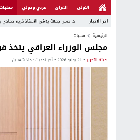
الاولى
العراق
عربي ودولي
محليات
اخر الاخبار
د. حسن جمعة يهنئ الأستاذ كريم حمادي برئا
خلية الإعلام الأمني: الحكومة ماضية في حص
الرئيسية
محليات
مجلس الوزراء العراقي يتخذ قرا
الرجل المناسب في المكان المناسب ..
قراءة نقدية في مرثية الوصل للكاتب عباس ا
هيئة التحرير
21 يونيو 2026
آخر تحديث :
منذ شهرين
تحت عنوان “أقلام للمأجورين وسقوط في فخ 
في لقاء يجمع صانع المحتوى العراقي علي عادل مع الدبلوماسي الأمريكي السابق جوي هود (Joey Hood)، السف
العراق: لا تهديد على الحدود مع سوريا وتحر