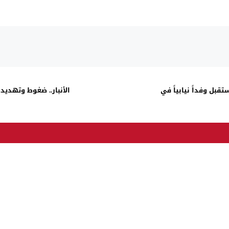
بل وفداً نيابياً في
الأنبار.. ضغوط وتهديد