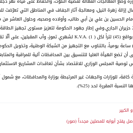
 وضع المعالجات الفعالة لقضية التلوّث، والحفاظ على مياه نهر دجلة 
إزالة زهرة النيل، ومعالجة آثار الجفاف في المناطق التي تعرّضت للهج
إمام الحسين بن علي بن أبي طالب، وأولاده وصحبه، وحلول العاشر من م
والمؤسسات الحكومية كافة، يوم الخميس الموافق 25 حزيران الجاري.وفي إطار جهود الحكومة لتعزيز 
كذلك تجهيز الكهرباء من المولدات الأهلية لمدة (12) ساعة يومياً، بالتناوب مع التجهيز من الشبكة
لى أن تضع الهيأة العليا للتنسيق بين المحافظات آلية للمراقبة والمتاب
لس توصية المجلس الوزاري للاقتصاد بشأن تعاقدات المشاريع الاستثمار
ة كافة، للوزارات والجهات غير المرتبطة بوزارة والمحافظات، مع شمول 
نسبة المقررة لحد (25%).
 الكبير
ل يفتح أبوابه للمصلين مجدداً (صور)