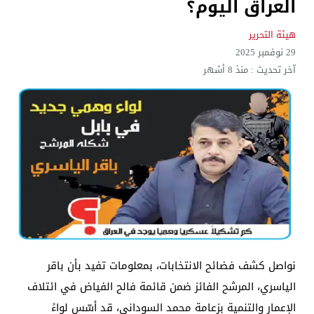
العراق اليوم؟
هيئة التحرير
29 نوفمبر 2025
آخر تحديث :
منذ 8 أشهر
نواصل كشف فضائح الانتخابات، بمعلومات تفيد بأن باقر
الياسري، المرشح الفائز ضمن قائمة فالح الفياض في ائتلاف
الإعمار والتنمية بزعامة محمد السوداني، قد أسّس لواءً