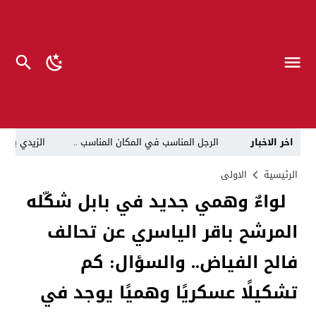
اخر الاخبار
الرجل المناسب في المكان المناسب ..
الزيدي يكلّ
قراءة نقدية في مرثية الوصل للكاتب عباس الزركاني….. د
الرئيسية
الاولى
لواءٌ وهمي جديد في بابل شكّله
تحت عنوان “أقلام للمأجورين وسقوط في فخ الإفلاس الإع
المرشح باقر الياسري عن تحالف
في لقاء يجمع صانع المحتوى العراقي علي عادل مع الدبلوماسي الأمريكي السابق جوي هود (Joey Hood)، السفير الأمريكي السابق لدى تونس،
العراق: لا تهديد على الحدود مع سوريا وتحركات القوات ا
فالح الفياض.. والسؤال: كم
بينهم ضابطان.. توقيف أربعة منتسبين بشرطة النجف بت
تشكيلًا عسكريًا وهميًا يوجد في
نفوق جماعي”.. تحذير من كارثة بيئية تهدد أهوار الجنوب