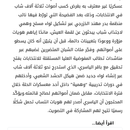
عسكريًا غير معترف به بغرض كسب أصوات ثلاثة آلاف شاب
في الانتخابات، وذلك بعد الفضيحة التي تورّط فيها نائب
منظمة بدر مهند الخزرجي عبر تشكيل لواء مسلح وهمي
لاجتذاب شباب يبحثون عن لقمة العيش، مانحًا إياهم هويات
مزوّرة ووعودًا بتعيينات دائمة، قبل أن يتبيّن أنه كان يسطو
على أصواتهم. وفجّر مئات الشبان المتضررين غضبهم عبر
مناشدات تطالب المفوضية العليا المستقلة للانتخابات بفتح
تحقيق مع باقر الياسري، الذي استدرج نحو ثلاثة آلاف شاب
عبر إنشاء لواء جديد ضمن هيكل الحشد الشعبي، وأدخلهم
في دورات تدريبية “وهمية” داخل أحد معسكرات الحلة خلال
فترة الانتخابات، مقابل ضمان أصواتهم لصالح قائمته.ويؤكّد
المحتجون أن الياسري أصدر لهم هويات انتساب تحمل شكلًا
رسميًا تتيح لهم المشاركة في التصويت.
اقرأ أيضا...