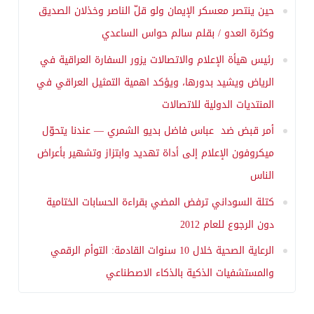
حين ينتصر معسكر الإيمان ولو قلّ الناصر وخذلان الصديق
وكثرة العدو / بقلم سالم حواس الساعدي
رئيس هيأة الإعلام والاتصالات يزور السفارة العراقية في
الرياض ويشيد بدورها، ويؤكد اهمية التمثيل العراقي في
المنتديات الدولية للاتصالات
أمر قبض ضد عباس فاضل بديو الشمري — عندنا يتحوّل
ميكروفون الإعلام إلى أداة تهديد وابتزاز وتشهير بأعراض
الناس
كتلة السوداني ترفض المضي بقراءة الحسابات الختامية
دون الرجوع للعام 2012
الرعاية الصحية خلال 10 سنوات القادمة: التوأم الرقمي
والمستشفيات الذكية بالذكاء الاصطناعي