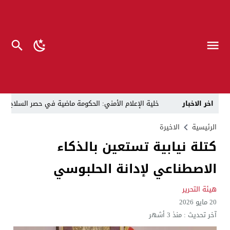
اخر الاخبار
خلية الإعلام الأمني: الحكومة ماضية في حصر السلاح بيد
الرجل المناسب في المكان المناسب ..
الزيدي يكلّ
الرئيسية
الاخيرة
كتلة نيابية تستعين بالذكاء
قراءة نقدية في مرثية الوصل للكاتب عباس الزركاني….. د
الاصطناعي لإدانة الحلبوسي
تحت عنوان “أقلام للمأجورين وسقوط في فخ الإفلاس الإع
في لقاء يجمع صانع المحتوى العراقي علي عادل مع الدبلوماسي الأمريكي السابق جوي هود (Joey Hood)، السفير الأمريكي السابق لدى تونس،
هيئة التحرير
20 مايو 2026
العراق: لا تهديد على الحدود مع سوريا وتحركات القوات ا
آخر تحديث :
منذ 3 أشهر
بينهم ضابطان.. توقيف أربعة منتسبين بشرطة النجف بت