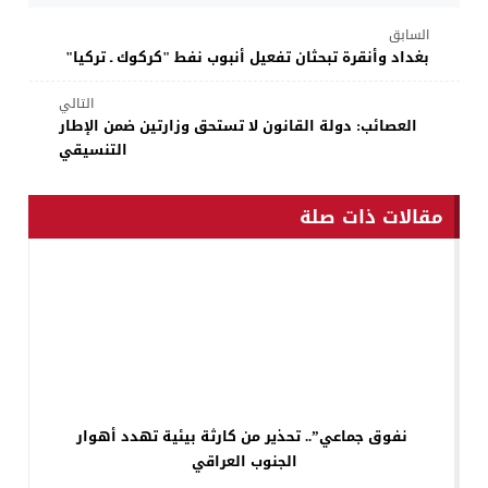
السابق
بغداد وأنقرة تبحثان تفعيل أنبوب نفط "كركوك ـ تركيا"
التالي
العصائب: دولة القانون لا تستحق وزارتين ضمن الإطار
التنسيقي
مقالات ذات صلة
نفوق جماعي”.. تحذير من كارثة بيئية تهدد أهوار
الجنوب العراقي