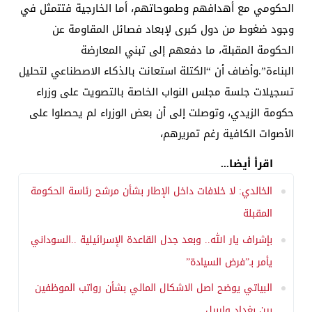
الحكومي مع أهدافهم وطموحاتهم، أما الخارجية فتتمثل في
وجود ضغوط من دول كبرى لإبعاد فصائل المقاومة عن
الحكومة المقبلة، ما دفعهم إلى تبني المعارضة
البناءة”.وأضاف أن “الكتلة استعانت بالذكاء الاصطناعي لتحليل
تسجيلات جلسة مجلس النواب الخاصة بالتصويت على وزراء
حكومة الزيدي، وتوصلت إلى أن بعض الوزراء لم يحصلوا على
الأصوات الكافية رغم تمريرهم،
اقرأ أيضا...
الخالدي: لا خلافات داخل الإطار بشأن مرشح رئاسة الحكومة
المقبلة
بإشراف يار الله.. وبعد جدل القاعدة الإسرائيلية ..السوداني
يأمر بـ”فرض السيادة”
البياتي يوضح اصل الاشكال المالي بشأن رواتب الموظفين
بين بغداد واربيل