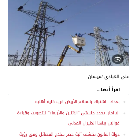
علي العبادي /ميسان
اقرأ أيضا...
بغداد.. اشتباك بالسلاح الأبيض قرب كلية أهلية
البرلمان يحدد جلستي “الاثنين والأربعاء” للتصويت وقراءة
قوانين بينها الطيران المدني
دولة القانون تكشف آلية حصر سلاح الفصائل وفق رؤية