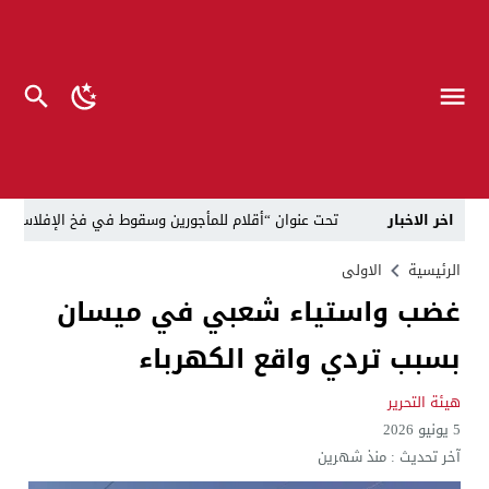
اخر الاخبار
تحت عنوان “أقلام للمأجورين وسقوط في فخ الإفلاس الإع
في لقاء يجمع صانع المحتوى العراقي علي عادل مع الدبلوماسي الأمريكي السابق جوي هود (Joey Hood)، السفير الأمريكي السابق لدى تونس،
الرئيسية
الاولى
غضب واستياء شعبي في ميسان
العراق: لا تهديد على الحدود مع سوريا وتحركات القوات ا
بسبب تردي واقع الكهرباء
بينهم ضابطان.. توقيف أربعة منتسبين بشرطة النجف بت
نفوق جماعي”.. تحذير من كارثة بيئية تهدد أهوار الجنوب
هيئة التحرير
5 يونيو 2026
الإطاحة بمتهم وفق المادة 4 إرهاب بعد استدراجه من خارج العراق
آخر تحديث :
منذ شهرين