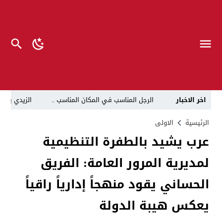
اخر الاخبار
الرجل المناسب في المكان المناسب ..
الزيدي يكلّ
قراءة نقدية في مرثية الوصل للكاتب عباس الزركاني….. د
الرئيسية
الاولى
​عرب يشيد بالطفرة التنظيمية
تحت عنوان “أقلام للمأجورين وسقوط في فخ الإفلاس الإع
لمديرية المرور العامة: الفريق
في لقاء يجمع صانع المحتوى العراقي علي عادل مع الدبلوماسي الأمريكي السابق جوي هود (Joey Hood)، السفير الأمريكي السابق لدى تونس،
العراق: لا تهديد على الحدود مع سوريا وتحركات القوات ا
الحساني يقود منهجاً إدارياً راقياً
بينهم ضابطان.. توقيف أربعة منتسبين بشرطة النجف بت
يعكس هيبة الدولة
نفوق جماعي”.. تحذير من كارثة بيئية تهدد أهوار الجنوب