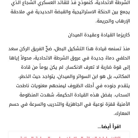
الشرطة الاتحادية، كنموذج فذ للقائد العسكري الشجاع الذي
يجمع بين الحنكة الاستراتيجية والقبضة الحديدية في ملاحقة
الإرهاب والجريمة.
​كاريزما القيادة وعقيدة الميدان
​منذ تسنمه قيادة هذا التشكيل البطل، ضخّ الفريق الركن سعد
الحلفي دماءً جديدة في عروق الشرطة الاتحادية، محولاً إياها
إلى قوة ضاربة لا تعرف الانكسار. لم يكن يوماً من قادة
المكاتب، بل هو ابن السواتر والميدان، يتواجد حيث الخطر،
يتقدم جنوده في أحلك الظروف ليمنحهم معنويات ناطحت
السحاب. بفضل هذه القيادة الحكيمة، شهدت المنظومة
الأمنية قفزة نوعية في الجاهزية والتدريب والسرعة في حسم
المعارك.
اقرأ أيضا...