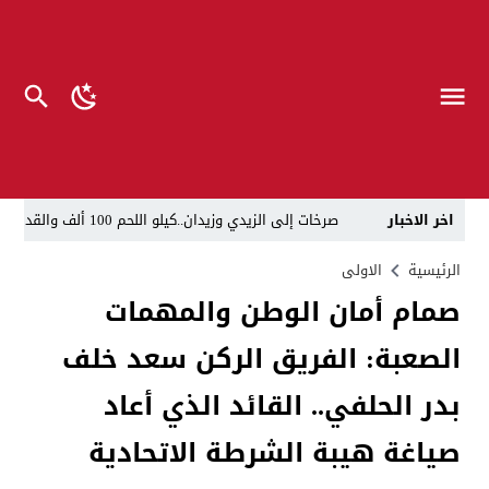
اخر الاخبار
صرخات إلى الزيدي وزيدان..كيلو اللحم 100 ألف والقداحة 5 آلاف في سجون العراق.. تظاهرة العوائل وسط بغداد
الناطق العسكري لا يزعل من أبو فدك.. اللواء النعمان: 
الرئيسية
الاولى
صمام أمان الوطن والمهمات
“لحين تسمية وزرائها”..الزيدي يوجه وكلاء الوزارات الشا
الصعبة: الفريق الركن سعد خلف
مسيّرات إيرانية تستهدف مقرات حزب معارض كردي قرب ا
القضاء يطيح بموظفين ومعقبين في بلدية الناصرية بحوزت
بدر الحلفي.. القائد الذي أعاد
الإعلام والاتصالات تتوعد بإجراءات قانونية: لا وكيل رسم
صياغة هيبة الشرطة الاتحادية
ذي قار.. انطلاق عملية لاعتقال أكثر من 20 شخصاً في البلدية والتسجيل العقاري