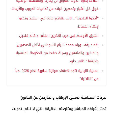
ائتلاف إدارة الدولة :العراق لن يحارب والمصلحة الوطنية
فوق كل اعتبار وتحصين البلاد من تداعيات الحروب والأزمات
“أخذوا الجادرية”.. نائب يهاجم قادة في الحشد ويدعو
لإنهاء الفصائل
الشرق الأوسط في حرب الآخرين | بقلم: د.خالد قنديل
بقصد يقف وراه محمد شياع السوداني اذلال الصحفيين
والفنانين والمثقفين وسيلة ضغط من الحكومة المنتهية
ولايتها / ظافر جلود
المالية النيابية تتجه لاعتماد موازنة سنوية لعام 2026 بدلاً
من “الثلاثية”
​ضربات استباقية تسحق الإرهاب والخارجين عن القانون
​تحت إشرافه المباشر ومتابعته الدقيقة التي لا تنام، تحولت