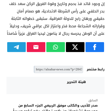
إن وجود قائد فذ بحجم وتاريخ وقوة الفريق الركن سعد خلف
بدر الحلفي على رأس الشرطة الاتحادية، هو صمام أمان
حقيقي ورهان رابح للدولة العراقية. ستبقى خطواته الثابتة
وقراراته الشجاعة محط فخر واعتزاز لكل عراقي شريف، ودليلاً
على أن الوطن يحرسه رجال لا ينامون ليحيا العراق عزيزاً شامخاً
رابط مختصر
هيئة التحرير
السابق
صدر للأديب والكاتب موفق الربيعي الجزء السابع من
موسوعة "شخصيات من بلادي" والذي يضم تراجم وسيراً