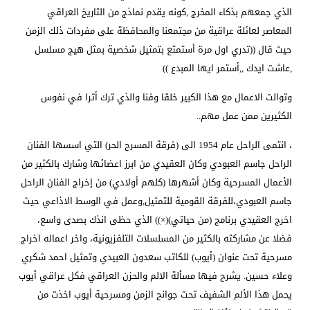
الذي جمعهم بذكاء المخرج ,كونه يقدم نماذج من التاريخ العراقي
المعاصر لعائلة عراقية من مجتمعنا والمحافظة على مفردات ذلك الزمن
حيث قال ((تدري اول مرة أستمتع بتمثيل شخصية بمثل هيج مسلسل
,عاشت ايدك ,,أستمر ايها المبدع ))
وتوالت الاعمال مع هذا الكبير خلقا وفنا والذي ترك أثرا في نفوس
الكثيرين ممن عمل مهم..
، انتمى الراحل عام 1954 الى (فرقة المسرح الحر) التي اسسها الفنان
الراحل جاسم العبودي وكان العقيدي من ابرز اعضائها وشارك بالكثير من
الأعمال المسرحية وكان أشهرها (كلهم أولادي) من إخراج الفنان الراحل
جاسم العبودي،للفرقة القومية للتمثيل,وعمل في الوسط الاذاعي حيث
اخرج العقيدي برنامج (من حياتي)(×)) الذي حظى انذك بصدى واسع،
فضلا عن مشاركته بالكثير من المسلسلات التلفزيونية، واخر اعماله اخراج
مسرحية تحت عنوان (أيوب) للكاتب سعدون العبيدي وتمثيل احمد شكري
وعلاء حسين. يشرح فيها مسألة الالم والحزن العراقي فكل عراقي أيوب
يحمل هذا الألم الشفيف تحت جوانح الزمن ومسرحية أيوب اخذت من