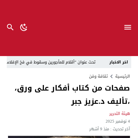
اخر الاخبار
تحت عنوان “أقلام للمأجورين وسقوط في فخ الإفلاس الإع
في لقاء يجمع صانع المحتوى العراقي علي عادل مع الدبلوماسي الأمريكي السابق جوي هود (Joey Hood)، السفير الأمريكي السابق لدى تونس،
الرئيسية
ثقافة وفن
صفحات من كتاب أفكار على ورق،
العراق: لا تهديد على الحدود مع سوريا وتحركات القوات ا
،تأليف د.عزيز جبر
بينهم ضابطان.. توقيف أربعة منتسبين بشرطة النجف بت
نفوق جماعي”.. تحذير من كارثة بيئية تهدد أهوار الجنوب
هيئة التحرير
4 نوفمبر 2025
الإطاحة بمتهم وفق المادة 4 إرهاب بعد استدراجه من خارج العراق
آخر تحديث :
منذ 9 أشهر