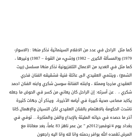
كما مثل الراحل في عدد من الافلام السينمائية نذكر منها : (الاسوار-
1979) و(المسألة الكبرى – 1982) و(شيء من القوة – 1987) وغيرها ،
كما مثل في العديد من الاعمال التلفزيونية نذكر منها مسلسل (بيت
الشمع) ، وينتمي العقيدي الى عائلة فنية فشقيقه الفنان فخري
العقيدي مخرجا وممثلا ، وابنته الفنانة سوسن شكري وابنه الفنان احمد
شكري ، . عن أسرته: إن الراحل كان يعاني من كسر في الحوض ما جعله
يكابد مصاعب صحية كبيرة في أيامه الأخيرة، ويذكر أن جهات كثيرة
ناشدت الحكومة بالاهتمام بالفنان العقيدي لكن النسيان والإهمال كانا
آخر ما حصده في حياته المليئة بالإبداع والفن والمثابرة… توفي في
بغداد يوم 4/نوفمبر/2012م ” عن عمر ناهز 83 عاماً، بعد معاناة مع
المرض.تغمده الله بوافر رحمته وانا لله وانا اليه راجعون