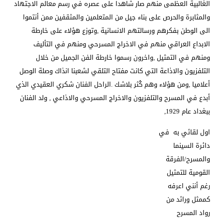
الغالبية العظمى منهم صار شاهدا على عصره في رسم معالم الاجتهاد
والمثابرة والحرص على بناء جيل من المتعلمين والمثقفين ممن أنتموا
الى الوطن بفكرهم ورسالتهم الانسانية ,وتوزع هؤلاء على خارطة
الابداع العراقي منهم في الاخراج المسرحي ومنهم في التأليف
ومنهم في التمثيل ,واخرون رسموا خارطة الفن الجميل من خلال
التلفزيون والاذاعة التي كانت مفتاح التلقي لشعبنا انذاك وصلة الوصل
أعلاميا ,ومن هؤلاء وهم كُثر بلاشك .الراحل الفنان شكري العقيدي الذي
أبدع في المسرح والتلفزيون والاخراج المسرحي والاذاعي , ولد الفنان
ببغداد عام 1929,
اول لقائي به في
دائرة السينما
والمسرح/الفرقة
القومية للتمثيل
رغم أنني اعرفه
كممثل ورائد من
رواد المسرح