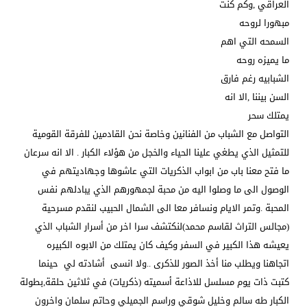
العراقي ,وكم كنت
مبهورا لروحه
السمحه التي اهم
ما يميزه روحه
الشبابيه رغم فارق
السن بيننا ,الا انه
يمتلك سحر
التواصل مع الشباب من الفنانين وخاصة نحن القادمين للفرقة القومية
للتمثيل الذي يطغي علينا الحياء والخجل من هؤلاء الكبار . الا انه سرعان
ما فتح معنا باب من ابواب الذكريات التي عاشوها وجهاديتهم في
الوصول الى ما وصلوا اليه من محبة لجمهورهم الذي يبادلهم نفس
المحبة .وتمر الايام ونسافر معا الى الشمال الحبيب لنقدم مسرحية
(مجالس التراث لقاسم محمد)لنكتشف سرا اخر من أسرار الشباب الذي
يعيشه هذا الكبير في السفر وكيف كان يمتلك من الابوه الكبيره
اتجاهنا ويطلب منا أخذ الصور للذكرى ..ولا انسى أشادته لي حينما
كتبت ذات يوم مسلسل للاذاعة أسميته (ذكريات) في ثلاثين حلقة,بطولة
الكبار طه سالم وخليل شوقي وراسم الجميلي وحاتم سلمان واخرون