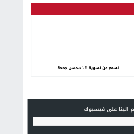
نسمع عن تسوية !! \ د.حسن جمعة
 الينا على فيسبوك