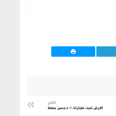
التالي
الارض تنبت مليارات !! د.حسن جمعة