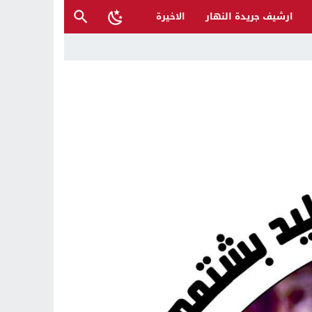
ارشيف جريدة النهار
الاخيرة
أكرم محمد صلى الله عليه وعلى آله
 والمتنبي لإنقاذها؟
ح القصب… | د.عزيزجبر الساعدي