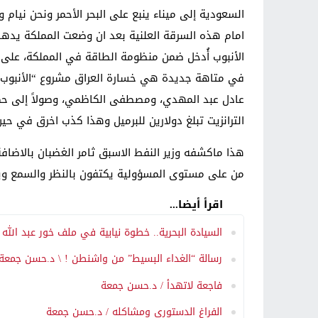
السعودية إلى ميناء ينبع على البحر الأحمر ونحن نيام
امام هذه السرقة العلنية بعد ان وضعت المملكة يدها ع
الأنبوب أُدخل ضمن منظومة الطاقة في المملكة، على أ
في متاهة جديدة هي خسارة العراق مشروع “الأنبوب ال
عادل عبد المهدي، ومصطفى الكاظمي، وصولاً إلى حكو
الترانزيت تبلغ دولارين للبرميل وهذا كذب اخرق في حين لا تت
هذا ماكشفه وزير النفط الاسبق ثامر الغضبان بالاضافة 
من على مستوى المسؤولية يكتفون بالنظر والسمع وي
اقرأ أيضا...
السيادة البحرية.. خطوة نيابية في ملف خور عبد الله
رسالة “الغداء البسيط” من واشنطن ! \ د.حسن جمعة
فاجعة لاتهدأ / د.حسن جمعة
الفراغ الدستوري ومشاكله / د.حسن جمعة