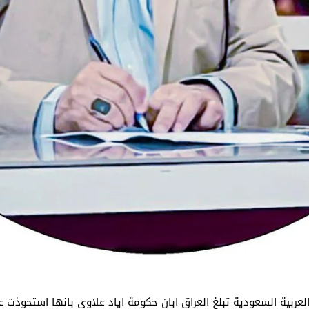
عربية السعودية تبلغ العراق ابان حكومة اياد علاوي بانها استحوذت عل