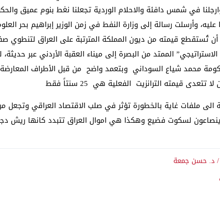
 وارجلنا في شمس دافئة والاحلام الوردية تجعلنا نغط بنوم عميق والح
ليه، وأرسلت رسالة إلى وزارة النفط في زمن الوزير إبراهيم بحر الع
ن تُستقطع قيمته من ديون المملكة المترتبة على العراق لتنطوي صفحة
استراتيجي” الممتد من البصرة إلى ميناء العقبة الأردني عبر حديثة
مة محمد شياع السوداني وبتعمد واضح من قبل الأطراف المعارضة عب
عدى قيمته الترانزيت الفعلية هي 25 سنتاً فقط
الى ملفات غاية بالخطورة تؤثر في صلب الاقتصاد العراقي وتجعل من الع
نصاعون لسكوت فضيع وهكذا هي اموال العراق تتبدد كانها ريش دج
 / د. حسن جمعة