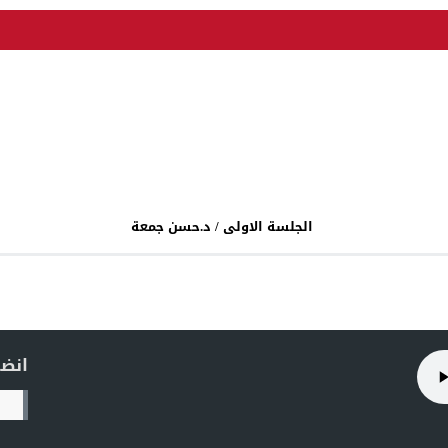
الجلسة الاولى / د.حسن جمعة
انضم