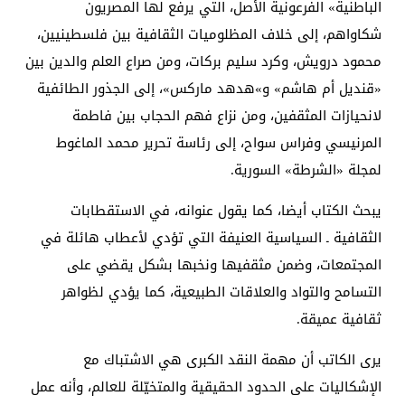
الباطنية» الفرعونية الأصل، التي يرفع لها المصريون
شكاواهم، إلى خلاف المظلوميات الثقافية بين فلسطينيين،
محمود درويش، وكرد سليم بركات، ومن صراع العلم والدين بين
«قنديل أم هاشم» و»هدهد ماركس»، إلى الجذور الطائفية
لانحيازات المثقفين، ومن نزاع فهم الحجاب بين فاطمة
المرنيسي وفراس سواح، إلى رئاسة تحرير محمد الماغوط
لمجلة «الشرطة» السورية.
يبحث الكتاب أيضا، كما يقول عنوانه، في الاستقطابات
الثقافية ـ السياسية العنيفة التي تؤدي لأعطاب هائلة في
المجتمعات، وضمن مثقفيها ونخبها بشكل يقضي على
التسامح والتواد والعلاقات الطبيعية، كما يؤدي لظواهر
ثقافية عميقة.
يرى الكاتب أن مهمة النقد الكبرى هي الاشتباك مع
الإشكاليات على الحدود الحقيقية والمتخيّلة للعالم، وأنه عمل