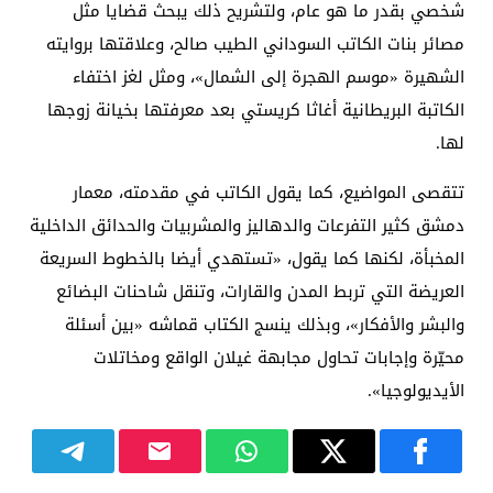
شخصي بقدر ما هو عام، ولتشريح ذلك يبحث قضايا مثل
مصائر بنات الكاتب السوداني الطيب صالح، وعلاقتها بروايته
الشهيرة «موسم الهجرة إلى الشمال»، ومثل لغز اختفاء
الكاتبة البريطانية أغاثا كريستي بعد معرفتها بخيانة زوجها
لها.
تتقصى المواضيع، كما يقول الكاتب في مقدمته، معمار
دمشق كثير التفرعات والدهاليز والمشربيات والحدائق الداخلية
المخبأة، لكنها كما يقول، «تستهدي أيضا بالخطوط السريعة
العريضة التي تربط المدن والقارات، وتنقل شاحنات البضائع
والبشر والأفكار»، وبذلك ينسج الكتاب قماشه «بين أسئلة
محيّرة وإجابات تحاول مجابهة غيلان الواقع ومخاتلات
الأيديولوجيا».