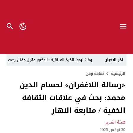
اخر الاخبار
وفاءً لرموز الكرة العراقية.. الدكتور عقيل مفتن يجمع
رئيس الوزراء يوجه بتعطيل الدوام الرسمي في المؤسسات ا
الرئيسية
ثقافة وفن
«رسالة اللاغفران» لحسام الدين
د. حسن جمعة يهنئ الأستاذ كريم حمادي برئاسة نادي الك
محمد: بحث في علاقات الثقافة
خلية الإعلام الأمني: الحكومة ماضية في حصر السلاح بيد
الرجل المناسب في المكان المناسب ..
الزيدي يكلّ
الخفية / متابعة النهار
قراءة نقدية في مرثية الوصل للكاتب عباس الزركاني….. د
هيئة التحرير
تحت عنوان “أقلام للمأجورين وسقوط في فخ الإفلاس الإع
30 نوفمبر 2025