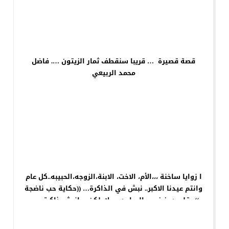
قصة قصيرة … قريبا سنقطف ثمار الزيتون …. فاضل
محمد الربيعي
ا زوايا ساخنة ،،،الأم، الاخت، الابنة،الزوجه،الحبيبه..كل عام
وانتم عيدنا الاكبر.. نبش في الذاكرة… ((حكاية حب ناضجة
)) بقلم د.عزيز جبر الساعدي : لاجلكن سانبش ذاكرتي …
… كانت معه ذات يوم في سنين الدراسة .. احبها .. ولم
يكن يعي انها من الممكن ان تكون مع غيره بقية العمر